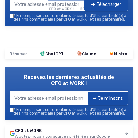
➔ Télécharger
CFO at WORK ! — 2026
*
En remplissant ce formulaire, j’accepte d’être contacté(e) à
des fins commerciales par CFO at WORK ! et ses partenaires.
Résumer
ChatGPT
Claude
Mistral
Recevez les dernières actualités de
CFO at WORK !
➔ Je m'inscris
*
En remplissant ce formulaire, j’accepte d’être contacté(e) à
des fins commerciales par CFO at WORK ! et ses partenaires.
CFO at WORK !
Ajoutez-nous à vos sources préférées sur Google