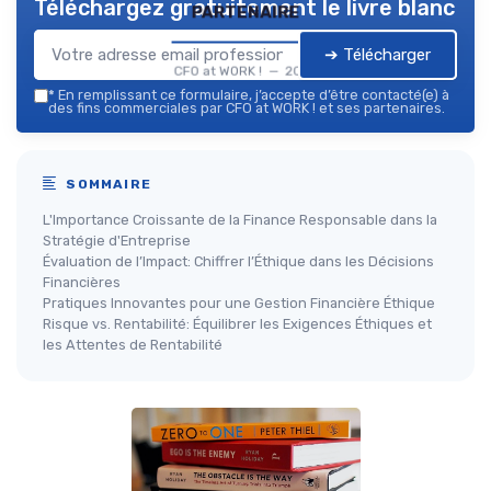
Téléchargez gratuitement le livre blanc
partenaire
➔ Télécharger
CFO at WORK ! — 2026
*
En remplissant ce formulaire, j’accepte d’être contacté(e) à
des fins commerciales par CFO at WORK ! et ses partenaires.
SOMMAIRE
L'Importance Croissante de la Finance Responsable dans la
Stratégie d'Entreprise
Évaluation de l’Impact: Chiffrer l’Éthique dans les Décisions
Financières
Pratiques Innovantes pour une Gestion Financière Éthique
Risque vs. Rentabilité: Équilibrer les Exigences Éthiques et
les Attentes de Rentabilité