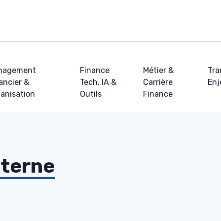
nagement
Finance
Métier &
Tra
ancier &
Tech, IA &
Carrière
Enj
anisation
Outils
Finance
nterne