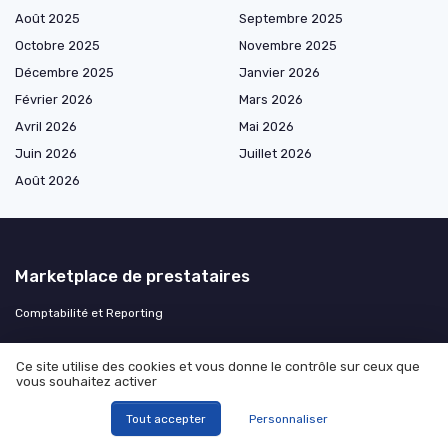
Août 2025
Septembre 2025
Octobre 2025
Novembre 2025
Décembre 2025
Janvier 2026
Février 2026
Mars 2026
Avril 2026
Mai 2026
Juin 2026
Juillet 2026
Août 2026
Marketplace de prestataires
Comptabilité et Reporting
Les plus lus
Ce site utilise des cookies et vous donne le contrôle sur ceux que
vous souhaitez activer
Comment identifier l'origine d'un prélèvement bancaire
Tout accepter
Personnaliser
Compréhension de l'effectif au sens de la cvae