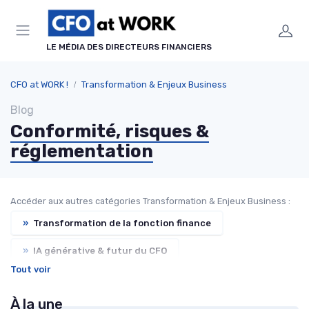
Panneau de gestion des cookies
LE MÉDIA DES DIRECTEURS FINANCIERS
CFO at WORK !
Transformation & Enjeux Business
Blog
Conformité, risques &
réglementation
Accéder aux autres catégories Transformation & Enjeux Business :
»
Transformation de la fonction finance
»
IA générative & futur du CFO
Tout voir
»
Performance ESG & finance durable
À la une
»
Gestion de crise & résilience financière