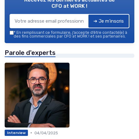
CFO at WORK !
➔ Je m'inscris
*
En remplissant ce formulaire, j’accepte d’être contacté(e) à
des fins commerciales par CFO at WORK ! et ses partenaires.
Parole d'experts
•
04/04/2025
Interview