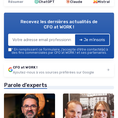
Résumer
ChatGPT
Claude
Mistral
Recevez les dernières actualités de
CFO at WORK !
➔ Je m'inscris
*
En remplissant ce formulaire, j’accepte d’être contacté(e) à
des fins commerciales par CFO at WORK ! et ses partenaires.
CFO at WORK !
Ajoutez-nous à vos sources préférées sur Google
Parole d'experts