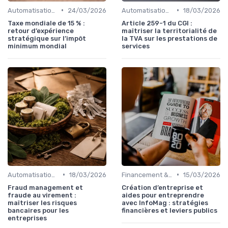
•
•
Automatisation des processus financiers
24/03/2026
Automatisation des processus financiers
18/03/2026
Taxe mondiale de 15 % :
Article 259-1 du CGI :
retour d’expérience
maîtriser la territorialité de
stratégique sur l’impôt
la TVA sur les prestations de
minimum mondial
services
•
•
Automatisation des processus financiers
18/03/2026
Financement & levées de fonds
15/03/2026
Fraud management et
Création d’entreprise et
fraude au virement :
aides pour entreprendre
maîtriser les risques
avec InfoMag : stratégies
bancaires pour les
financières et leviers publics
entreprises