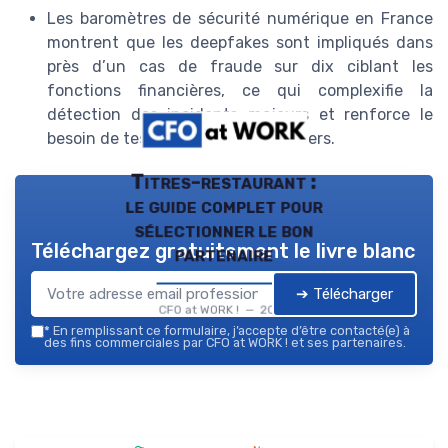
Les baromètres de sécurité numérique en France
montrent que les deepfakes sont impliqués dans
près d’un cas de fraude sur dix ciblant les
fonctions financières, ce qui complexifie la
détection des incidents majeurs et renforce le
besoin de tests de résilience réguliers.
Titres-restaurant :
le guide complet pour
sélectionner le bon
Téléchargez gratuitement le livre blanc
partenaire
➔ Télécharger
CFO at WORK ! — 2026
*
En remplissant ce formulaire, j’accepte d’être contacté(e) à
des fins commerciales par CFO at WORK ! et ses partenaires.