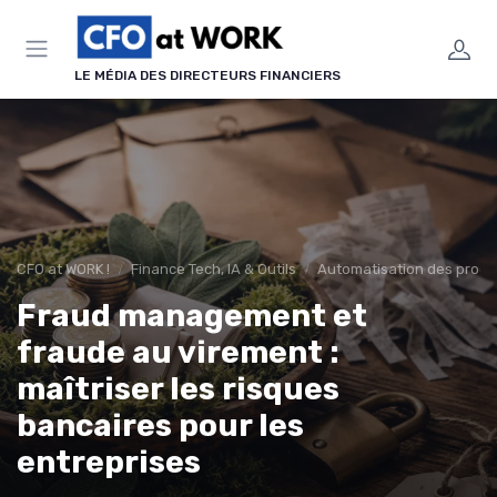
Panneau de gestion des cookies
LE MÉDIA DES DIRECTEURS FINANCIERS
CFO at WORK !
Finance Tech, IA & Outils
Automatisation des proce
Fraud management et
fraude au virement :
maîtriser les risques
bancaires pour les
entreprises