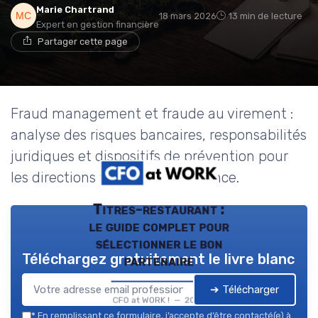
Marie Chartrand
18 mars 2026
13 min de lecture
Expert en gestion financière
Partager cette page
Fraud management et fraude au virement :
analyse des risques bancaires, responsabilités
juridiques et dispositifs de prévention pour
les directions financières en France.
Titres-restaurant :
le guide complet pour
sélectionner le bon
Téléchargez gratuitement le livre blanc
partenaire
➔ Télécharger
CFO at WORK ! — 2026
*
En remplissant ce formulaire, j’accepte d’être contacté(e) à