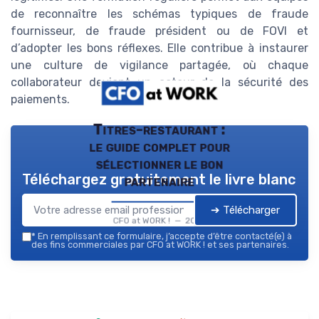
de reconnaître les schémas typiques de fraude
fournisseur, de fraude président ou de FOVI et
d’adopter les bons réflexes. Elle contribue à instaurer
une culture de vigilance partagée, où chaque
collaborateur devient un acteur de la sécurité des
paiements.
Titres-restaurant :
le guide complet pour
sélectionner le bon
Téléchargez gratuitement le livre blanc
partenaire
➔ Télécharger
CFO at WORK ! — 2026
*
En remplissant ce formulaire, j’accepte d’être contacté(e) à
des fins commerciales par CFO at WORK ! et ses partenaires.