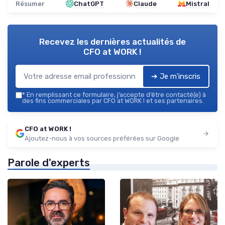
Résumer
ChatGPT
Claude
Mistral
Recevez les dernières actualités de
CFO at WORK !
➔ Je m'inscris
*
En remplissant ce formulaire, j’accepte d’être contacté(e) à
des fins commerciales par CFO at WORK ! et ses partenaires.
CFO at WORK !
Ajoutez-nous à vos sources préférées sur Google
Parole d'experts