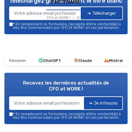
Téléchargez gratuitement le livre blanc
partenaire
➔ Télécharger
CFO at WORK ! — 2026
*
En remplissant ce formulaire, j’accepte d’être contacté(e) à
des fins commerciales par CFO at WORK ! et ses partenaires.
Résumer
ChatGPT
Claude
Mistral
Recevez les dernières actualités de
CFO at WORK !
➔ Je m'inscris
*
En remplissant ce formulaire, j’accepte d’être contacté(e) à
des fins commerciales par CFO at WORK ! et ses partenaires.