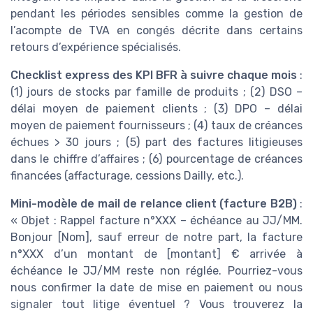
pendant les périodes sensibles comme la gestion de
l’acompte de TVA en congés décrite dans certains
retours d’expérience spécialisés.
Checklist express des KPI BFR à suivre chaque mois
:
(1) jours de stocks par famille de produits ; (2) DSO –
délai moyen de paiement clients ; (3) DPO – délai
moyen de paiement fournisseurs ; (4) taux de créances
échues > 30 jours ; (5) part des factures litigieuses
dans le chiffre d’affaires ; (6) pourcentage de créances
financées (affacturage, cessions Dailly, etc.).
Mini-modèle de mail de relance client (facture B2B)
:
« Objet : Rappel facture n°XXX – échéance au JJ/MM.
Bonjour [Nom], sauf erreur de notre part, la facture
n°XXX d’un montant de [montant] € arrivée à
échéance le JJ/MM reste non réglée. Pourriez-vous
nous confirmer la date de mise en paiement ou nous
signaler tout litige éventuel ? Vous trouverez la