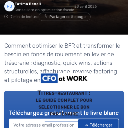
Fatima Benali
28 avril 2026
Conseillère en optimisation fiscale
17 min de lecture
Partager cette page
Comment optimiser le BFR et transformer le
besoin en fonds de roulement en levier de
trésorerie : diagnostic, quick wins, actions
structurelles, affacturage, reverse factoring
et pilotage en temps réel.
Titres-restaurant :
le guide complet pour
sélectionner le bon
Téléchargez gratuitement le livre blanc
partenaire
➔ Télécharger