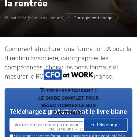
la rentrée
13 mai 2026
9 min de lecture
Partager cette page
Comment structurer une formation IA pour la
direction financière, cartographier les
compétences, choisir les bons formats et
mesurer le ROI pour la fonction finance.
Titres-restaurant :
le guide complet pour
sélectionner le bon
Téléchargez gratuitement le livre blanc
partenaire
➔ Télécharger
CFO at WORK ! — 2026
*
En remplissant ce formulaire, j’accepte d’être contacté(e) à