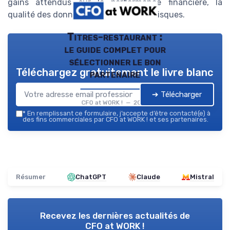
gains attendus sur la performance financière, la
qualité des données et la gestion des risques.
Titres-restaurant :
le guide complet pour
sélectionner le bon
Téléchargez gratuitement le livre blanc
partenaire
➔ Télécharger
CFO at WORK ! — 2026
*
En remplissant ce formulaire, j’accepte d’être contacté(e) à
des fins commerciales par CFO at WORK ! et ses partenaires.
Résumer
ChatGPT
Claude
Mistral
Recevez les dernières actualités de
CFO at WORK !