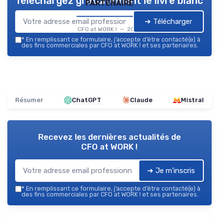
Téléchargez gratuitement le livre blanc
partenaire
➔ Télécharger
CFO at WORK ! — 2026
*
En remplissant ce formulaire, j’accepte d’être contacté(e) à
des fins commerciales par CFO at WORK ! et ses partenaires.
Résumer
ChatGPT
Claude
Mistral
Recevez les dernières actualités de
CFO at WORK !
➔ Je m'inscris
*
En remplissant ce formulaire, j’accepte d’être contacté(e) à
des fins commerciales par CFO at WORK ! et ses partenaires.