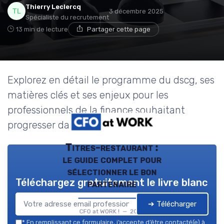
Thierry Leclercq
3 décembre 2025
Spécialiste du recrutement
13 min de lecture
Partager cette page
Explorez en détail le programme du dscg, ses
matières clés et ses enjeux pour les
professionnels de la finance souhaitant
progresser dans leur carrière.
Titres-restaurant :
le guide complet pour
sélectionner le bon
Téléchargez gratuitement le livre blanc
partenaire
➔ Télécharger
CFO at WORK ! — 2026
*
En remplissant ce formulaire, j’accepte d’être contacté(e) à