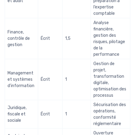
et audit
préparation à
l’expertise
comptable
Analyse
financière,
Finance,
gestion des
contrôle de
Écrit
1,5
risques, pilotage
gestion
de la
performance
Gestion de
projet,
Management
transformation
et systèmes
Écrit
1
digitale,
d’information
optimisation des
processus
Sécurisation des
Juridique,
opérations,
fiscale et
Écrit
1
conformité
sociale
réglementaire
Ouverture