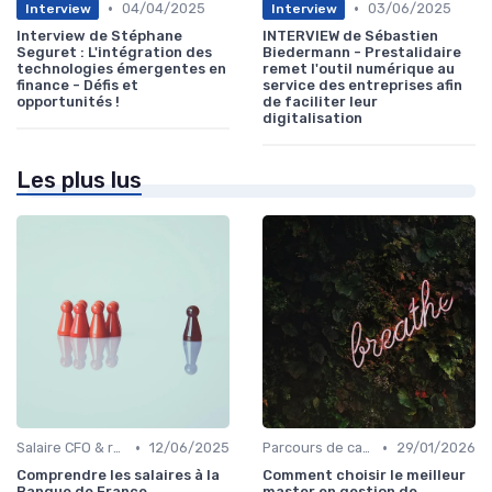
•
•
04/04/2025
03/06/2025
Interview
Interview
Interview de Stéphane
INTERVIEW de Sébastien
Seguret : L'intégration des
Biedermann - Prestalidaire
technologies émergentes en
remet l'outil numérique au
finance - Défis et
service des entreprises afin
opportunités !
de faciliter leur
digitalisation
Les plus lus
•
•
Salaire CFO & rémunération variable
12/06/2025
Parcours de carrière en finance
29/01/2026
Comprendre les salaires à la
Comment choisir le meilleur
Banque de France
master en gestion de