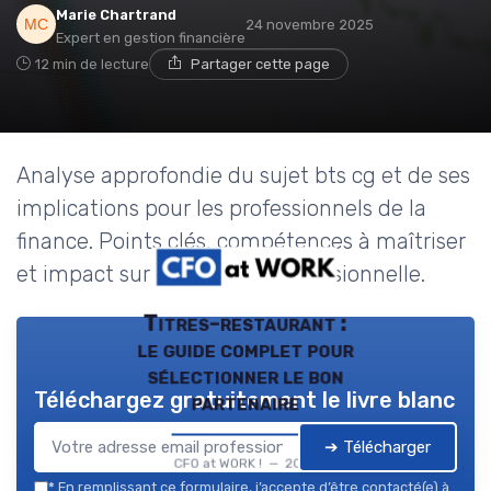
Marie Chartrand
24 novembre 2025
Expert en gestion financière
12 min de lecture
Partager cette page
Analyse approfondie du sujet bts cg et de ses
implications pour les professionnels de la
finance. Points clés, compétences à maîtriser
et impact sur la pratique professionnelle.
Titres-restaurant :
le guide complet pour
sélectionner le bon
Téléchargez gratuitement le livre blanc
partenaire
➔ Télécharger
CFO at WORK ! — 2026
*
En remplissant ce formulaire, j’accepte d’être contacté(e) à