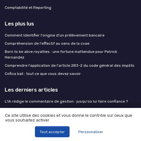
Comptabilité et Reporting
Les plus lus
Comment identifier l'origine d'un prélèvement bancaire
Compréhension de l'effectif au sens de la cvae
Born to be alive royalties : une fortune inattendue pour Patrick
Hernandez
Comprendre l'application de l'article 283-2 du code général des impôts
Cofica bail : tout ce que vous devez savoir
Les derniers articles
L'IA rédige le commentaire de gestion : jusqu'où lui faire confiance ?
Clôture comptable et contrôle interne : comment la technologie
Ce site utilise des cookies et vous donne le contrôle sur ceux que
transforme la fonction finance
vous souhaitez activer
Vendor due diligence : préparer le dossier de cession pour sécuriser le
prix
Tout accepter
Personnaliser
Choisir un intégrateur ERP à Rennes pour transformer la fonction