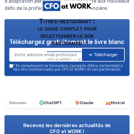
d’adaptation permanente, pour répondre aux nouveaux
défis de la profession comptable et financière.
Titres-restaurant :
le guide complet pour
sélectionner le bon
Téléchargez gratuitement le livre blanc
partenaire
➔ Télécharger
CFO at WORK ! — 2026
*
En remplissant ce formulaire, j’accepte d’être contacté(e) à
des fins commerciales par CFO at WORK ! et ses partenaires.
Résumer
ChatGPT
Claude
Mistral
Recevez les dernières actualités de
CFO at WORK !