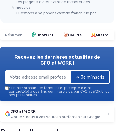
— Les pièges à éviter avant de racheter des
trimestres
— Questions à se poser avant de franchir le pas
Résumer
ChatGPT
Claude
Mistral
Recevez les dernières actualités de
CFO at WORK !
➔ Je m'inscris
*
En remplissant ce formulaire, j’accepte d’être
contacté(e) à des fins commerciales par CFO at WORK ! et
ses partenaires.
CFO at WORK !
Ajoutez-nous à vos sources préférées sur Google