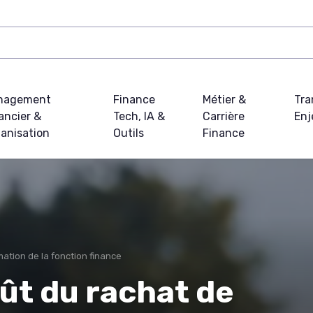
nagement
Finance
Métier &
Tra
ancier &
Tech, IA &
Carrière
Enj
anisation
Outils
Finance
ation de la fonction finance
ût du rachat de