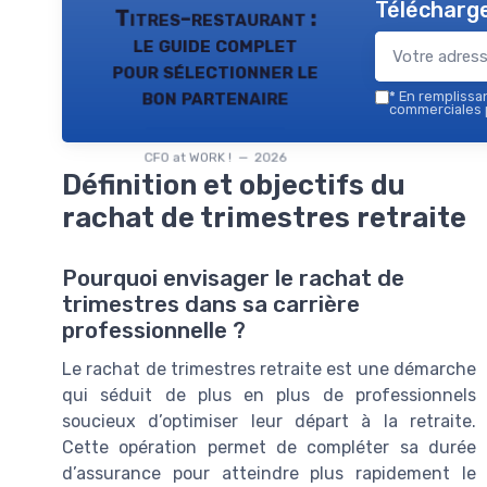
Télécharge
Titres-restaurant :
le guide complet
pour sélectionner le
bon partenaire
*
En remplissant
commerciales p
CFO at WORK ! — 2026
Définition et objectifs du
rachat de trimestres retraite
Pourquoi envisager le rachat de
trimestres dans sa carrière
professionnelle ?
Le rachat de trimestres retraite est une démarche
qui séduit de plus en plus de professionnels
soucieux d’optimiser leur départ à la retraite.
Cette opération permet de compléter sa durée
d’assurance pour atteindre plus rapidement le