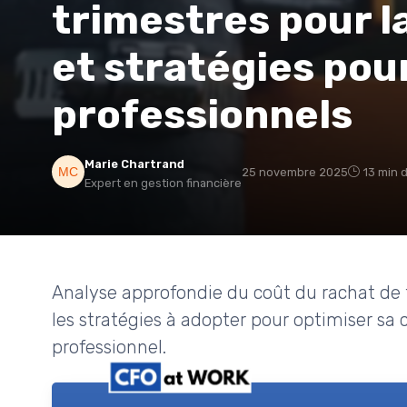
trimestres pour la
et stratégies pour
professionnels
Marie Chartrand
25 novembre 2025
13 min 
Expert en gestion financière
Analyse approfondie du coût du rachat de tr
les stratégies à adopter pour optimiser sa c
professionnel.