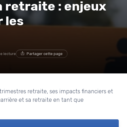
 retraite : enjeux
 les
de lecture
Partager cette page
imestres retraite, ses impacts financiers et
arrière et sa retraite en tant que