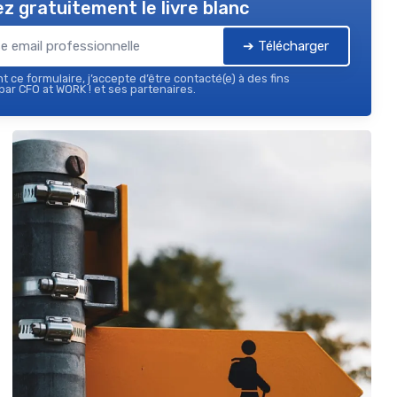
z gratuitement le livre blanc
➔ Télécharger
 ce formulaire, j’accepte d’être contacté(e) à des fins
ar CFO at WORK ! et ses partenaires.