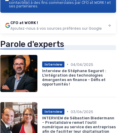
contacté(e) à des fins commerciales par CFO at WORK ! et
ses partenaires.
CFO at WORK !
Ajoutez-nous à vos sources préférées sur Google
Parole d'experts
•
04/04/2025
Interview
Interview de Stéphane Seguret :
L'intégration des technologies
émergentes en finance - Défis et
opportunités !
•
03/06/2025
Interview
INTERVIEW de Sébastien Biedermann
- Prestalidaire remet l'outil
numérique au service des entreprises
afin de faciliter leur digitalisation