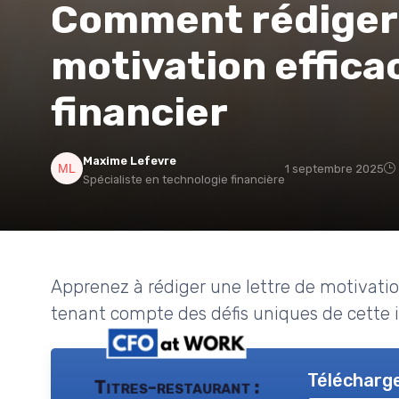
Comment rédiger 
motivation effica
financier
Maxime Lefevre
1 septembre 2025
Spécialiste en technologie financière
Apprenez à rédiger une lettre de motivatio
tenant compte des défis uniques de cette i
Télécharge
Titres-restaurant :