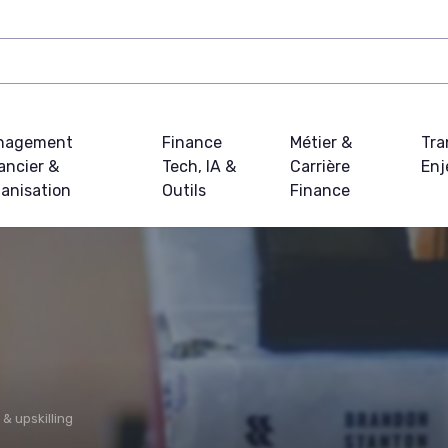
nagement
Finance
Métier &
Tra
ancier &
Tech, IA &
Carrière
Enj
anisation
Outils
Finance
& upskilling