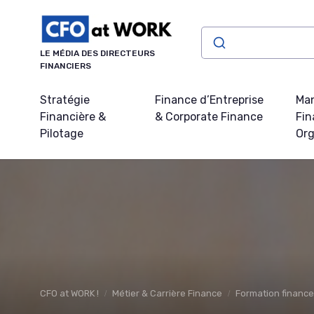
Panneau de gestion des cookies
LE MÉDIA DES DIRECTEURS
FINANCIERS
Stratégie
Finance d’Entreprise
Ma
Financière &
& Corporate Finance
Fin
Pilotage
Org
CFO at WORK !
Métier & Carrière Finance
Formation finance 