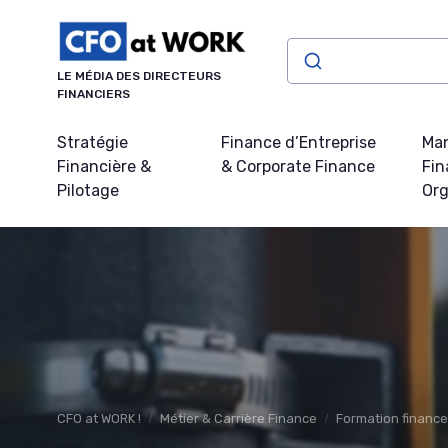
Panneau de gestion des cookies
LE MÉDIA DES DIRECTEURS
FINANCIERS
Stratégie
Finance d’Entreprise
Ma
Financière &
& Corporate Finance
Fin
Pilotage
Org
CFO at WORK !
Métier & Carrière Finance
Formation finance 