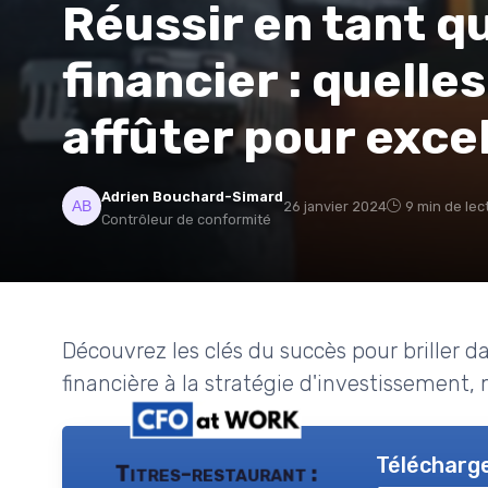
Réussir en tant q
financier : quell
affûter pour exce
Adrien Bouchard-Simard
26 janvier 2024
9 min de lec
Contrôleur de conformité
Découvrez les clés du succès pour briller d
financière à la stratégie d'investissement,
Télécharge
Titres-restaurant :