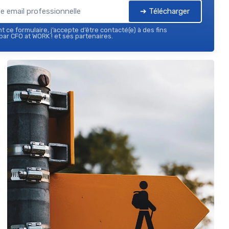
➔ Télécharger
 ce formulaire, j’accepte d’être contacté(e) à des fins
ar CFO at WORK ! et ses partenaires.