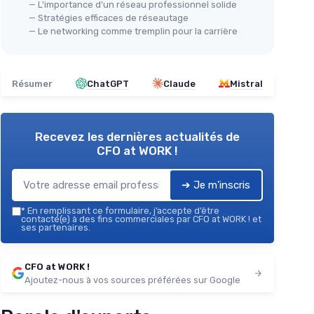
— L'importance d'un réseau professionnel solide
— Stratégies efficaces de réseautage
— Le networking comme tremplin pour la carrière
Résumer
ChatGPT
Claude
Mistral
Recevez les dernières actualités de
CFO at WORK !
➔ Je m'inscris
*
En remplissant ce formulaire, j’accepte d’être
contacté(e) à des fins commerciales par CFO at WORK ! et
ses partenaires.
CFO at WORK !
Ajoutez-nous à vos sources préférées sur Google