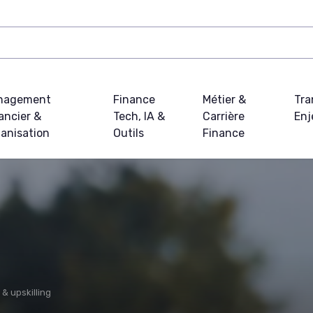
nagement
Finance
Métier &
Tra
ancier &
Tech, IA &
Carrière
Enj
anisation
Outils
Finance
& upskilling