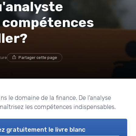
u'analyste
es compétences
ller?
ture
Partager cette page
ans le domaine de la finance. De l'analyse
 maîtrisez les compétences indispensables.
z gratuitement le livre blanc