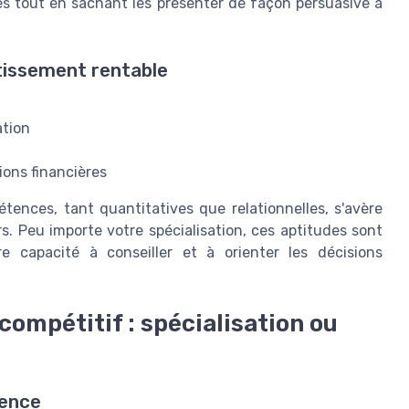
es tout en sachant les présenter de façon persuasive à
tissement rentable
tion
ions financières
tences, tant quantitatives que relationnelles, s'avère
s. Peu importe votre spécialisation, ces aptitudes sont
re capacité à conseiller et à orienter les décisions
ompétitif : spécialisation ou
lence