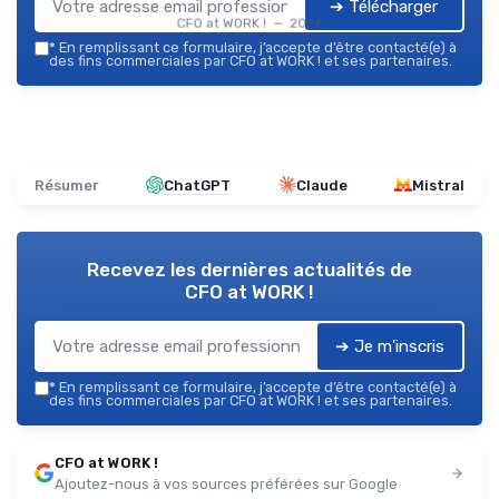
➔ Télécharger
CFO at WORK ! — 2026
*
En remplissant ce formulaire, j’accepte d’être contacté(e) à
des fins commerciales par CFO at WORK ! et ses partenaires.
Résumer
ChatGPT
Claude
Mistral
Recevez les dernières actualités de
CFO at WORK !
➔ Je m'inscris
*
En remplissant ce formulaire, j’accepte d’être contacté(e) à
des fins commerciales par CFO at WORK ! et ses partenaires.
CFO at WORK !
Ajoutez-nous à vos sources préférées sur Google