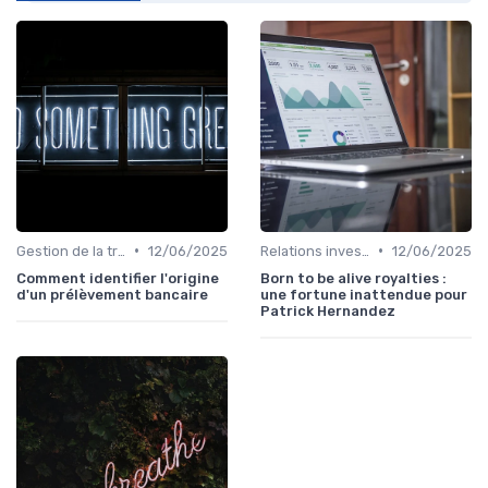
•
•
Gestion de la trésorerie & cash management
12/06/2025
Relations investisseurs & actionnaires
12/06/2025
Comment identifier l'origine
Born to be alive royalties :
d'un prélèvement bancaire
une fortune inattendue pour
Patrick Hernandez