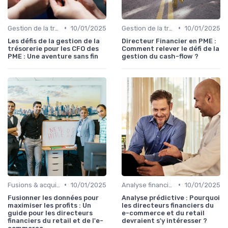
•
•
Gestion de la trésorerie & cash management
10/01/2025
Gestion de la trésorerie & cash management
10/01/2025
Les défis de la gestion de la
Directeur Financier en PME :
trésorerie pour les CFO des
Comment relever le défi de la
PME : Une aventure sans fin
gestion du cash-flow ?
•
•
Fusions & acquisitions (M&A)
10/01/2025
Analyse financière
10/01/2025
Fusionner les données pour
Analyse prédictive : Pourquoi
maximiser les profits : Un
les directeurs financiers du
guide pour les directeurs
e-commerce et du retail
financiers du retail et de l'e-
devraient s'y intéresser ?