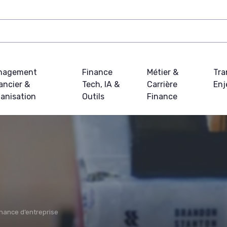
nagement
Finance
Métier &
Tra
ancier &
Tech, IA &
Carrière
Enj
anisation
Outils
Finance
nance d’entreprise