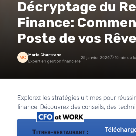
Décryptage du R
Finance: Comment
Poste de vos Rêv
Marie Chartrand
25 janvier 2024
10 min de l
Expert en gestion financière
Explorez les stratégies ultimes pour réuss
finance. Découvrez des conseils, des techn
Télécharge
Titres-restaurant :