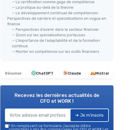
— La certification comme gage de compétence
— La pratique au-delà de la théorie
— Le développement continuel de compétences
Perspectives de carrière et spécialisations en vogue en
finance
— Perspectives d'avenir dans le secteur financier
— Zoom sur les spécialisations porteuses
— L'importance de l'adaptabilité et de la formation
continue
— Monter en compétence sur les outils financiers
Résumer
ChatGPT
Claude
Mistral
Recevez les dernières actualités de
CFO at WORK !
➔ Je m'inscris
*
En remplissant ce formulaire, j’accepte d’être
contacté(e) à des fins commerciales par CFO at WORK ! et