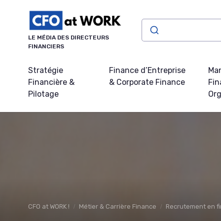
Panneau de gestion des cookies
LE MÉDIA DES DIRECTEURS
FINANCIERS
Stratégie
Finance d’Entreprise
Ma
Financière &
& Corporate Finance
Fin
Pilotage
Org
CFO at WORK !
Métier & Carrière Finance
Recrutement en fi