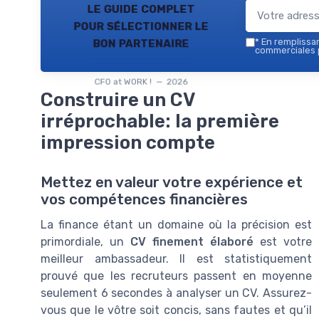
le guide complet
pour sélectionner le
bon partenaire
*
En remplissant
commerciales p
CFO at WORK ! — 2026
Construire un CV
irréprochable: la première
impression compte
Mettez en valeur votre expérience et
vos compétences financières
La finance étant un domaine où la précision est
primordiale, un
CV finement élaboré
est votre
meilleur ambassadeur. Il est statistiquement
prouvé que les recruteurs passent en moyenne
seulement 6 secondes à analyser un CV. Assurez-
vous que le vôtre soit concis, sans fautes et qu’il