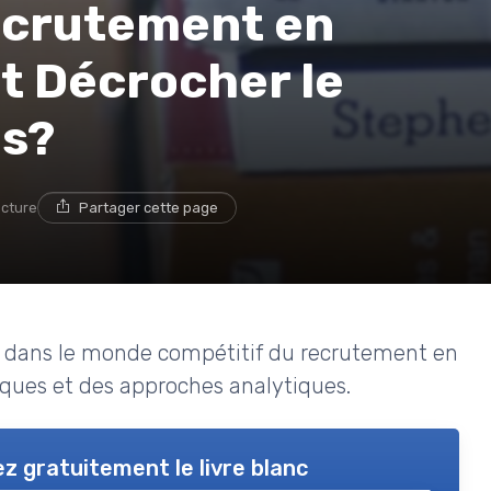
ecrutement en
 Décrocher le
es?
ecture
Partager cette page
ir dans le monde compétitif du recrutement en
iques et des approches analytiques.
z gratuitement le livre blanc