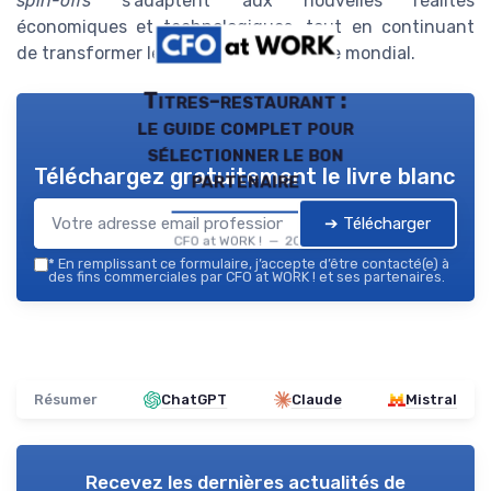
spin-offs
s’adaptent aux nouvelles réalités
économiques et technologiques, tout en continuant
de transformer le paysage économique mondial.
Titres-restaurant :
le guide complet pour
sélectionner le bon
Téléchargez gratuitement le livre blanc
partenaire
➔ Télécharger
CFO at WORK ! — 2026
*
En remplissant ce formulaire, j’accepte d’être contacté(e) à
des fins commerciales par CFO at WORK ! et ses partenaires.
Résumer
ChatGPT
Claude
Mistral
Recevez les dernières actualités de