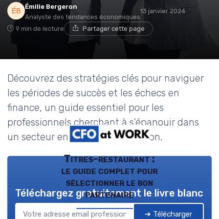
Émilie Bergeron
13 janvier 2024
Analyste des tendances économiques
9 min de lecture
Partager cette page
Découvrez des stratégies clés pour naviguer
les périodes de succès et les échecs en
finance, un guide essentiel pour les
professionnels cherchant à s'épanouir dans
un secteur en constante évolution.
Titres-restaurant :
le guide complet pour
sélectionner le bon
Téléchargez gratuitement le livre blanc
partenaire
➔ Télécharger