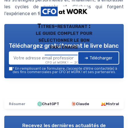
les cycles de succès et d'échecs qui forgent
l'expérience en finance.
Titres-restaurant :
le guide complet pour
sélectionner le bon
Téléchargez gratuitement le livre blanc
partenaire
➔ Télécharger
CFO at WORK ! — 2026
*
En remplissant ce formulaire, j’accepte d’être contacté(e) à
des fins commerciales par CFO at WORK ! et ses partenaires.
Résumer
ChatGPT
Claude
Mistral
Recevez les dernières actualités de