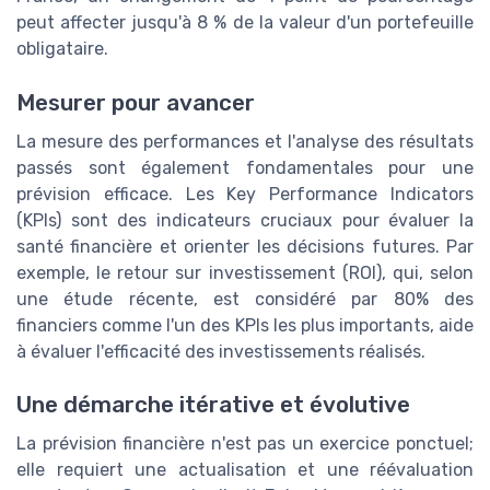
peut affecter jusqu'à 8 % de la valeur d'un portefeuille
obligataire.
Mesurer pour avancer
La mesure des performances et l'analyse des résultats
passés sont également fondamentales pour une
prévision efficace. Les Key Performance Indicators
(KPIs) sont des indicateurs cruciaux pour évaluer la
santé financière et orienter les décisions futures. Par
exemple, le retour sur investissement (ROI), qui, selon
une étude récente, est considéré par 80% des
Titres-restaurant :
financiers comme l'un des KPIs les plus importants, aide
le guide complet
à évaluer l'efficacité des investissements réalisés.
pour sélectionner le
Téléchargez gratuitement le livre
bon partenaire
Une démarche itérative et évolutive
blanc
La prévision financière n'est pas un exercice ponctuel;
CFO at WORK ! — 2026
➔ Télécharger
elle requiert une actualisation et une réévaluation