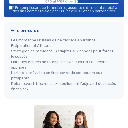
CFO at WORK ! — 2026
*
En remplissant ce formulaire, j’accepte d’être contacté(e) à
des fins commerciales par CFO at WORK ! et ses partenaires.
SOMMAIRE
Les montagnes russes d'une carrière en finance:
Préparation et Attitude
Stratégies de résilience: S'adapter aux échecs pour forger
le succès
Faire des échecs des tremplins: Cas concrets et leçons
apprises
L'art de la prévision en finance: Anticiper pour mieux
prospérer
Débat ouvert: L'échec est-il réellement l'adjuvant du succès
financier?