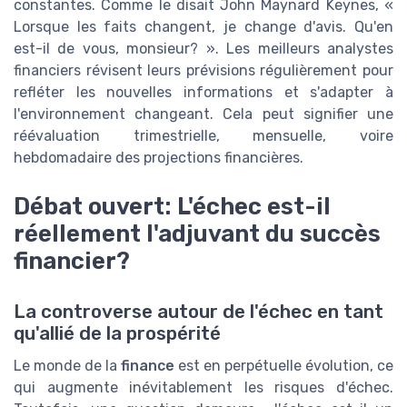
constantes. Comme le disait John Maynard Keynes, «
*
En remplissant ce formulaire, j’accepte d’être
contacté(e) à des fins commerciales par CFO at WORK ! et
Lorsque les faits changent, je change d'avis. Qu'en
ses partenaires.
est-il de vous, monsieur? ». Les meilleurs analystes
financiers révisent leurs prévisions régulièrement pour
refléter les nouvelles informations et s'adapter à
l'environnement changeant. Cela peut signifier une
réévaluation trimestrielle, mensuelle, voire
hebdomadaire des projections financières.
Débat ouvert: L'échec est-il
réellement l'adjuvant du succès
financier?
La controverse autour de l'échec en tant
qu'allié de la prospérité
Le monde de la
finance
est en perpétuelle évolution, ce
qui augmente inévitablement les risques d'échec.