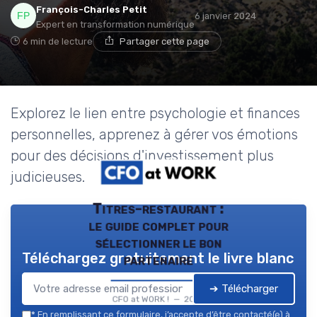
François-Charles Petit
6 janvier 2024
Expert en transformation numérique
6 min de lecture
Partager cette page
Explorez le lien entre psychologie et finances
personnelles, apprenez à gérer vos émotions
pour des décisions d'investissement plus
judicieuses.
Titres-restaurant :
le guide complet pour
sélectionner le bon
Téléchargez gratuitement le livre blanc
partenaire
➔ Télécharger
CFO at WORK ! — 2026
*
En remplissant ce formulaire, j’accepte d’être contacté(e) à