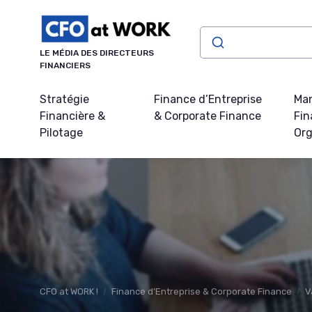
Panneau de gestion des cookies
LE MÉDIA DES DIRECTEURS
FINANCIERS
Stratégie
Finance d’Entreprise
Ma
Financière &
& Corporate Finance
Fin
Pilotage
Org
CFO at WORK !
Finance d’Entreprise & Corporate Finance
V