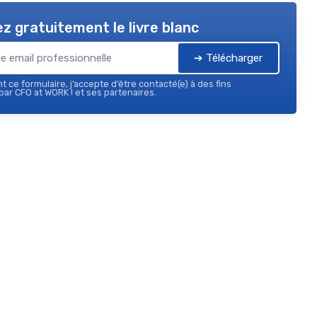
z gratuitement le livre blanc
➔ Télécharger
 ce formulaire, j’accepte d’être contacté(e) à des fins
ar CFO at WORK ! et ses partenaires.