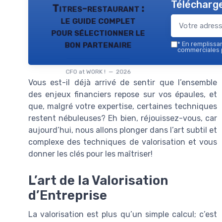
Télécharge
Titres-restaurant :
le guide complet
pour sélectionner le
bon partenaire
*
En remplissant
commerciales p
CFO at WORK ! — 2026
Vous est-il déjà arrivé de sentir que l’ensemble
des enjeux financiers repose sur vos épaules, et
que, malgré votre expertise, certaines techniques
restent nébuleuses? Eh bien, réjouissez-vous, car
aujourd’hui, nous allons plonger dans l’art subtil et
complexe des techniques de valorisation et vous
donner les clés pour les maîtriser!
L’art de la Valorisation
d’Entreprise
La valorisation est plus qu’un simple calcul; c’est