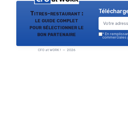
Télécharge
Titres-restaurant :
le guide complet
pour sélectionner le
bon partenaire
*
En remplissant
commerciales p
CFO at WORK ! — 2026