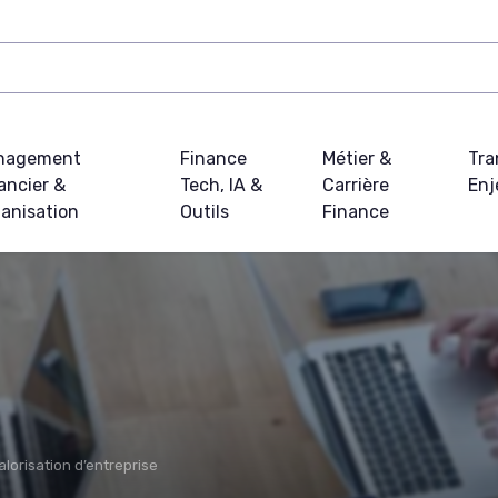
nagement
Finance
Métier &
Tra
ancier &
Tech, IA &
Carrière
Enj
anisation
Outils
Finance
alorisation d’entreprise