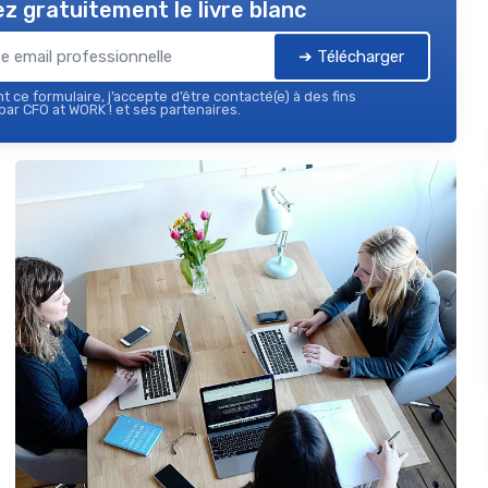
z gratuitement le livre blanc
➔ Télécharger
 ce formulaire, j’accepte d’être contacté(e) à des fins
ar CFO at WORK ! et ses partenaires.