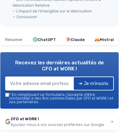
Valorisation Relative
— L'Impact de l'Intangible sur la Valorisation
— Conclusion
Résumer
ChatGPT
Claude
Mistral
Recevez les dernières actualités de
CFO at WORK !
➔ Je m'inscris
*
En remplissant ce formulaire, j’accepte d’être
contacté(e) à des fins commerciales par CFO at WORK ! et
ses partenaires.
CFO at WORK !
Ajoutez-nous à vos sources préférées sur Google