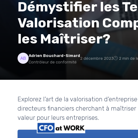
Démystifier les T
Valorisation Com
les Maîtriser?
Adrien Bouchard-Simard
2 décembre 2023
2 min de l
Contrôleur de conformité
Explorez l’art de la valorisation d’entrepr
directeurs financiers cherchant à maîtriser
valeur pour leurs entreprises.