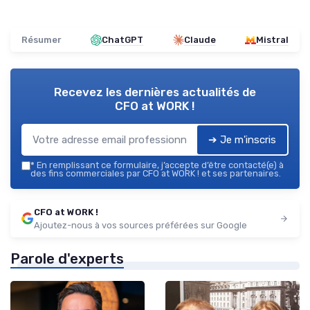
Résumer
ChatGPT
Claude
Mistral
Recevez les dernières actualités de
CFO at WORK !
➔ Je m'inscris
*
En remplissant ce formulaire, j’accepte d’être contacté(e) à
des fins commerciales par CFO at WORK ! et ses partenaires.
CFO at WORK !
Ajoutez-nous à vos sources préférées sur Google
Parole d'experts