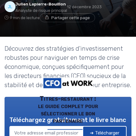
Julien Lapierre-Bouillon
12 décembre 2023
Analyste de risque principal
9 min de lecture
Partager cette page
Découvrez des stratégies d'investissement
robustes pour naviguer en temps de crise
économique, conçues spécifiquement pour
les directeurs financiers (CFO) soucieux de la
stabilité et de la croissance de leur entreprise.
Titres-restaurant :
le guide complet pour
sélectionner le bon
Téléchargez gratuitement le livre blanc
partenaire
➔ Télécharger