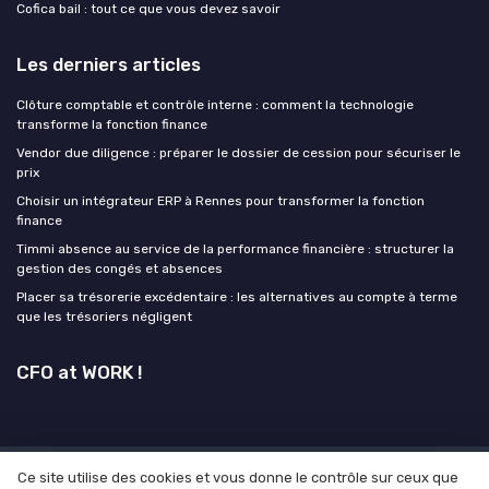
Cofica bail : tout ce que vous devez savoir
Les derniers articles
Clôture comptable et contrôle interne : comment la technologie
transforme la fonction finance
Vendor due diligence : préparer le dossier de cession pour sécuriser le
prix
Choisir un intégrateur ERP à Rennes pour transformer la fonction
finance
Timmi absence au service de la performance financière : structurer la
gestion des congés et absences
Placer sa trésorerie excédentaire : les alternatives au compte à terme
que les trésoriers négligent
CFO at WORK !
Ce site utilise des cookies et vous donne le contrôle sur ceux que
Mentions légales
Politique de confidentialité
Grande