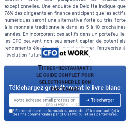
exceptionnelles. Une enquête de Deloitte indique que
76% des dirigeants en finance anticipent que les actifs
numériques seront une alternative forte ou très forte
à la monnaie traditionnelle dans les 5 à 10 prochaines
années. En incorporant ces actifs dans un portefeuille,
les CFO peuvent non seulement capter de potentiels
rendements élevés, mais aussi préparer l'entreprise à
l'évolution future du paysage financier.
Titres-restaurant :
le guide complet pour
sélectionner le bon
Téléchargez gratuitement le livre blanc
partenaire
➔ Télécharger
CFO at WORK ! — 2026
*
En remplissant ce formulaire, j’accepte d’être contacté(e) à
des fins commerciales par CFO at WORK ! et ses partenaires.