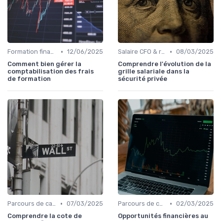
•
•
Formation finance & upskilling
12/06/2025
Salaire CFO & rémunération variable
08/03/2025
Comment bien gérer la
Comprendre l'évolution de la
comptabilisation des frais
grille salariale dans la
de formation
sécurité privée
•
•
Parcours de carrière en finance
07/03/2025
Parcours de carrière en finance
02/03/2025
Comprendre la cote de
Opportunités financières au