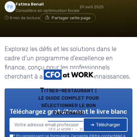
Fatima Benali
29 avril 2025
Conseillère en optimisation fiscale
8 min de lecture
Partager cette page
Explorez les défis et les solutions dans le
cadre d'un programme d'excellence en
finance, conçu pour les professionnels
cherchant à approfondir leurs connaissances.
Titres-restaurant :
le guide complet pour
sélectionner le bon
Téléchargez gratuitement le livre blanc
partenaire
➔ Télécharger
CFO at WORK ! — 2026
*
En remplissant ce formulaire, j’accepte d’être contacté(e) à