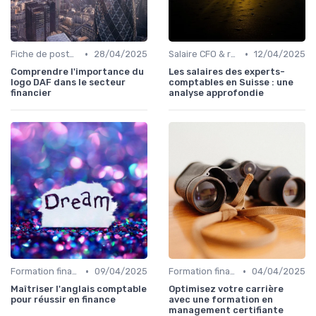
•
•
Fiche de poste CFO & directions financières
28/04/2025
Salaire CFO & rémunération variable
12/04/2025
Comprendre l'importance du
Les salaires des experts-
logo DAF dans le secteur
comptables en Suisse : une
financier
analyse approfondie
•
•
Formation finance & upskilling
09/04/2025
Formation finance & upskilling
04/04/2025
Maîtriser l'anglais comptable
Optimisez votre carrière
pour réussir en finance
avec une formation en
management certifiante