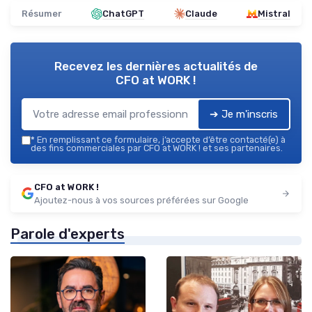
Résumer
ChatGPT
Claude
Mistral
Recevez les dernières actualités de
CFO at WORK !
➔ Je m'inscris
*
En remplissant ce formulaire, j’accepte d’être contacté(e) à
des fins commerciales par CFO at WORK ! et ses partenaires.
CFO at WORK !
Ajoutez-nous à vos sources préférées sur Google
Parole d'experts