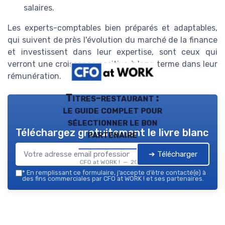
salaires.
Les experts-comptables bien préparés et adaptables,
qui suivent de près l'évolution du marché de la finance
et investissent dans leur expertise, sont ceux qui
verront une croissance positive à long terme dans leur
rémunération.
Titres-restaurant :
le guide complet pour
sélectionner le bon
Téléchargez gratuitement le livre blanc
partenaire
➔ Télécharger
CFO at WORK ! — 2026
*
En remplissant ce formulaire, j’accepte d’être contacté(e) à
des fins commerciales par CFO at WORK ! et ses partenaires.