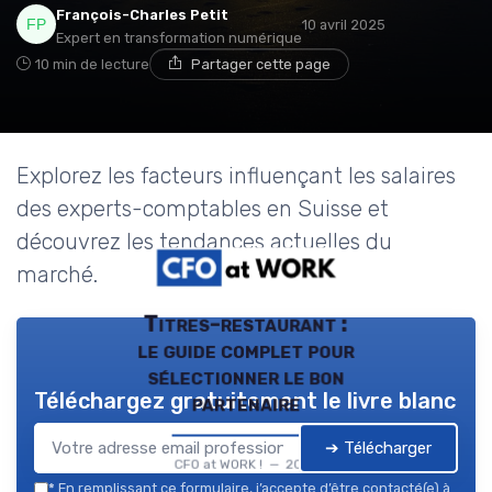
François-Charles Petit
10 avril 2025
Expert en transformation numérique
10 min de lecture
Partager cette page
Explorez les facteurs influençant les salaires
des experts-comptables en Suisse et
découvrez les tendances actuelles du
marché.
Titres-restaurant :
le guide complet pour
sélectionner le bon
Téléchargez gratuitement le livre blanc
partenaire
➔ Télécharger
CFO at WORK ! — 2026
*
En remplissant ce formulaire, j’accepte d’être contacté(e) à