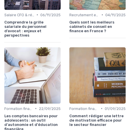
•
•
Salaire CFO & rémunération variable
06/11/2025
Recrutement en finance d’entreprise
04/11/2025
Comprendre la grille
Quels sont les meilleurs
salariale du personnel
cabinets de conseil en
d’avocat : enjeux et
finance en France ?
perspectives
•
•
Formation finance & upskilling
22/09/2025
Formation finance & upskilling
01/09/2025
Les comptes bancaires pour
Comment rédiger une lettre
adolescents : un outil
de motivation efficace pour
d'autonomie et d'éducation
le secteur financier
financière