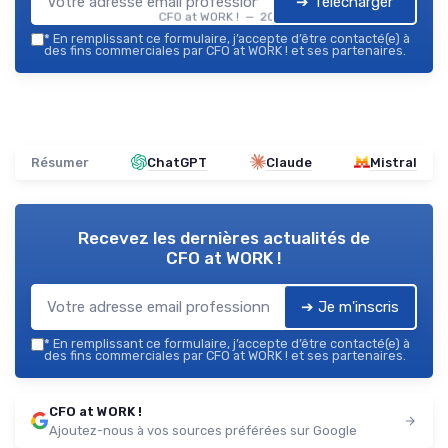
➔ Télécharger
CFO at WORK ! — 2026
*
En remplissant ce formulaire, j’accepte d’être contacté(e) à
des fins commerciales par CFO at WORK ! et ses partenaires.
Résumer
ChatGPT
Claude
Mistral
Recevez les dernières actualités de
CFO at WORK !
➔ Je m'inscris
*
En remplissant ce formulaire, j’accepte d’être contacté(e) à
des fins commerciales par CFO at WORK ! et ses partenaires.
CFO at WORK !
Ajoutez-nous à vos sources préférées sur Google