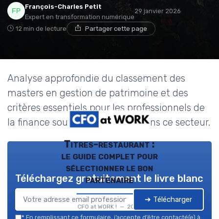
François-Charles Petit
29 janvier 2026
Expert en transformation numérique
12 min de lecture
Partager cette page
Analyse approfondie du classement des
masters en gestion de patrimoine et des
critères essentiels pour les professionnels de
la finance souhaitant évoluer dans ce secteur.
Titres-restaurant :
le guide complet pour
sélectionner le bon
Téléchargez gratuitement le livre blanc
partenaire
➔ Télécharger
CFO at WORK ! — 2026
*
En remplissant ce formulaire, j’accepte d’être contacté(e) à