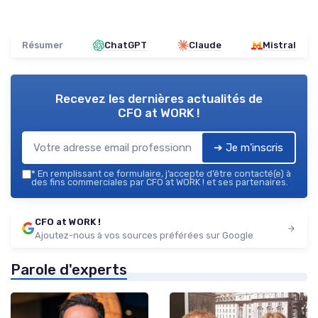
Résumer
ChatGPT
Claude
Mistral
Recevez les dernières actualités de
CFO at WORK !
➔ Je m'inscris
*
En remplissant ce formulaire, j’accepte d’être contacté(e) à
des fins commerciales par CFO at WORK ! et ses partenaires.
CFO at WORK !
Ajoutez-nous à vos sources préférées sur Google
Parole d'experts