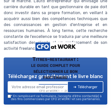
sur le marché. L'auto entrepreneur qui envisage une
carrière durable en tant que gestionnaire de paie doit
donc investir dans sa propre formation, en veillant à
acquérir aussi bien des compétences techniques que
des connaissances en gestion d'entreprise et en
ressources humaines. À long terme, cette recherche
constante de l'excellence se traduira par une meilleure
satisfaction des clients et un renforcement de son
activité freelance.
Titres-restaurant :
le guide complet pour
sélectionner le bon
Téléchargez gratuitement le livre blanc
partenaire
➔ Télécharger
CFO at WORK ! — 2026
*
En remplissant ce formulaire, j’accepte d’être contacté(e) à
des fins commerciales par CFO at WORK ! et ses partenaires.