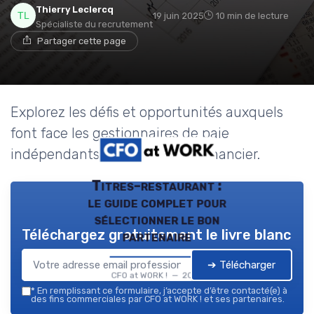
Thierry Leclercq
19 juin 2025
10 min de lecture
Spécialiste du recrutement
Partager cette page
Explorez les défis et opportunités auxquels
font face les gestionnaires de paie
indépendants dans le secteur financier.
Titres-restaurant :
le guide complet pour
sélectionner le bon
Téléchargez gratuitement le livre blanc
partenaire
➔ Télécharger
CFO at WORK ! — 2026
*
En remplissant ce formulaire, j’accepte d’être contacté(e) à
des fins commerciales par CFO at WORK ! et ses partenaires.