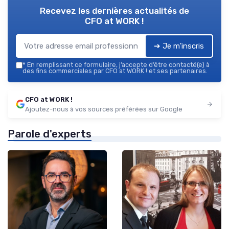
Recevez les dernières actualités de
CFO at WORK !
➔ Je m'inscris
*
En remplissant ce formulaire, j’accepte d’être contacté(e) à
des fins commerciales par CFO at WORK ! et ses partenaires.
CFO at WORK !
Ajoutez-nous à vos sources préférées sur Google
Parole d'experts