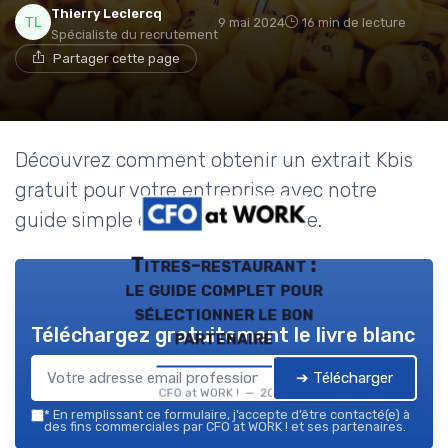
Thierry Leclercq
9 mai 2024
16 min de lecture
Spécialiste du recrutement
Partager cette page
Découvrez comment obtenir un extrait Kbis
gratuit pour votre entreprise avec notre
guide simple et pratique en ligne.
Titres-restaurant :
le guide complet pour
sélectionner le bon
Téléchargez gratuitement le livre blanc
partenaire
➔ Télécharger
CFO at WORK ! — 2026
*
En remplissant ce formulaire, j’accepte d’être contacté(e) à
des fins commerciales par CFO at WORK ! et ses partenaires.