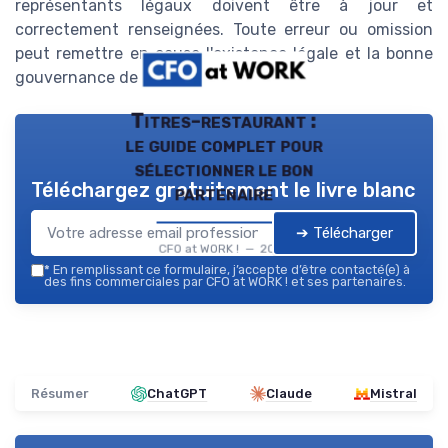
représentants légaux doivent être à jour et
correctement renseignées. Toute erreur ou omission
peut remettre en cause l'existence légale et la bonne
gouvernance de l'entreprise.
Titres-restaurant :
le guide complet pour
sélectionner le bon
Téléchargez gratuitement le livre blanc
partenaire
➔ Télécharger
CFO at WORK ! — 2026
*
En remplissant ce formulaire, j’accepte d’être contacté(e) à
des fins commerciales par CFO at WORK ! et ses partenaires.
Résumer
ChatGPT
Claude
Mistral