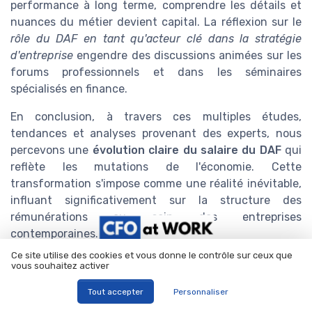
performance à long terme, comprendre les détails et
nuances du métier devient capital. La réflexion sur le
rôle du DAF en tant qu'acteur clé dans la stratégie
d'entreprise
engendre des discussions animées sur les
forums professionnels et dans les séminaires
spécialisés en finance.
En conclusion, à travers ces multiples études,
tendances et analyses provenant des experts, nous
percevons une
évolution claire du salaire du DAF
qui
reflète les mutations de l'économie. Cette
transformation s'impose comme une réalité inévitable,
influant significativement sur la structure des
rémunérations au sein des entreprises
contemporaines.
Ce site utilise des cookies et vous donne le contrôle sur ceux que
Titres-restaurant :
vous souhaitez activer
le guide complet pour
Tout accepter
Personnaliser
sélectionner le bon
Téléchargez gratuitement le livre blanc