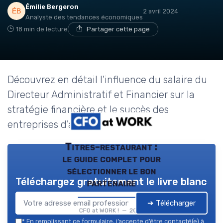
Émilie Bergeron
2 avril 2024
Analyste des tendances économiques
18 min de lecture
Partager cette page
Découvrez en détail l'influence du salaire du
Directeur Administratif et Financier sur la
stratégie financière et le succès des
entreprises d'aujourd'hui.
Titres-restaurant :
le guide complet pour
sélectionner le bon
Téléchargez gratuitement le livre blanc
partenaire
➔ Télécharger
CFO at WORK ! — 2026
*
En remplissant ce formulaire, j’accepte d’être contacté(e) à