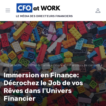
Panneau de gestion des cookies
LE MÉDIA DES DIRECTEURS FINANCIERS
CFO at WORK !
Métier & Carrière Finance
Parcours de carrière en 
Immersion en Finance:
Décrochez le Job de vos
Rêves dans l'Univers
Financier