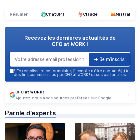
Résumer
ChatGPT
Claude
Mistral
Recevez les dernières actualités de
CFO at WORK !
➔ Je m'inscris
*
En remplissant ce formulaire, j’accepte d’être contacté(e) à
des fins commerciales par CFO at WORK ! et ses partenaires.
CFO at WORK !
Ajoutez-nous à vos sources préférées sur Google
Parole d'experts