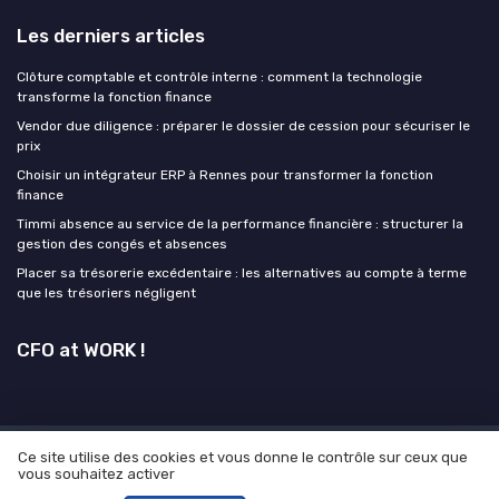
Les derniers articles
Clôture comptable et contrôle interne : comment la technologie
transforme la fonction finance
Vendor due diligence : préparer le dossier de cession pour sécuriser le
prix
Choisir un intégrateur ERP à Rennes pour transformer la fonction
finance
Timmi absence au service de la performance financière : structurer la
gestion des congés et absences
Placer sa trésorerie excédentaire : les alternatives au compte à terme
que les trésoriers négligent
CFO at WORK !
Ce site utilise des cookies et vous donne le contrôle sur ceux que
Mentions légales
Politique de confidentialité
Grande
vous souhaitez activer
enquête 2025 sur l' IA et les directions financières