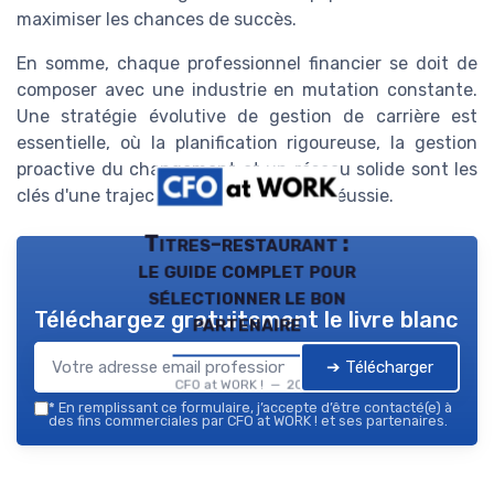
maximiser les chances de succès.
En somme, chaque professionnel financier se doit de
composer avec une industrie en mutation constante.
Une stratégie évolutive de gestion de carrière est
essentielle, où la planification rigoureuse, la gestion
proactive du changement et un réseau solide sont les
clés d'une trajectoire professionnelle réussie.
Titres-restaurant :
le guide complet pour
sélectionner le bon
Téléchargez gratuitement le livre blanc
partenaire
➔ Télécharger
CFO at WORK ! — 2026
*
En remplissant ce formulaire, j’accepte d’être contacté(e) à
des fins commerciales par CFO at WORK ! et ses partenaires.