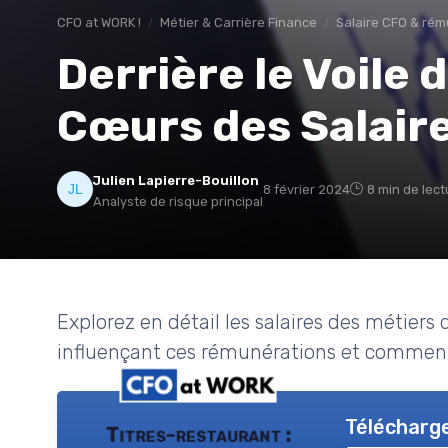
CFO at WORK !
Métier & Carrière Finance
Salaire CFO & rém
Derrière le Voile 
Cœurs des Salair
Julien Lapierre-Bouillon
8 février 2024
8 min de lect
Analyste de risque principal
Explorez en détail les salaires des métiers 
influençant ces rémunérations et comment 
Télécharge
Titres-restaurant :