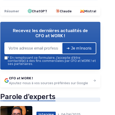
Résumer
ChatGPT
Claude
Mistral
Recevez les dernières actualités de
CFO at WORK !
➔ Je m'inscris
*
En remplissant ce formulaire, j’accepte d’être
contacté(e) à des fins commerciales par CFO at WORK ! et
ses partenaires.
CFO at WORK !
Ajoutez-nous à vos sources préférées sur Google
Parole d'experts
•
04/04/2025
Interview