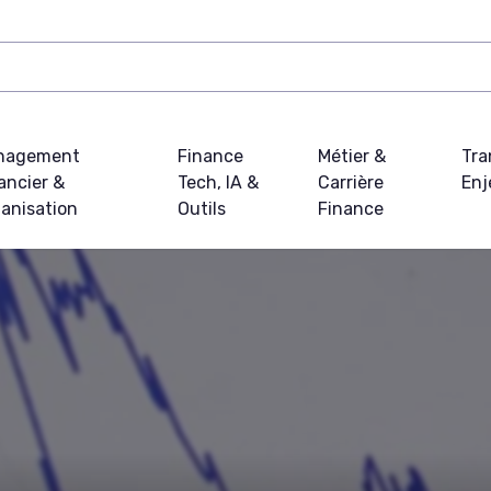
nagement
Finance
Métier &
Tra
ancier &
Tech, IA &
Carrière
Enj
anisation
Outils
Finance