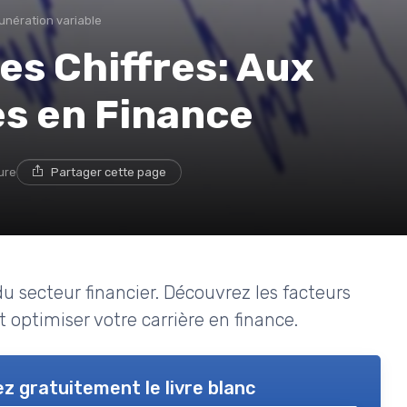
unération variable
des Chiffres: Aux
es en Finance
ure
Partager cette page
du secteur financier. Découvrez les facteurs
optimiser votre carrière en finance.
z gratuitement le livre blanc