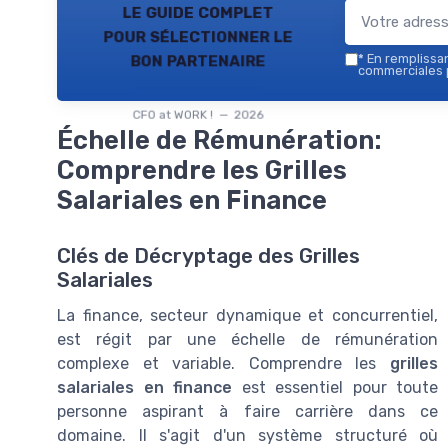
le guide complet
pour sélectionner le
bon partenaire
*
En remplissant
commerciales p
CFO at WORK ! — 2026
Échelle de Rémunération:
Comprendre les Grilles
Salariales en Finance
Clés de Décryptage des Grilles
Salariales
La finance, secteur dynamique et concurrentiel,
est régit par une échelle de rémunération
complexe et variable. Comprendre les
grilles
salariales en finance
est essentiel pour toute
personne aspirant à faire carrière dans ce
domaine. Il s'agit d'un système structuré où