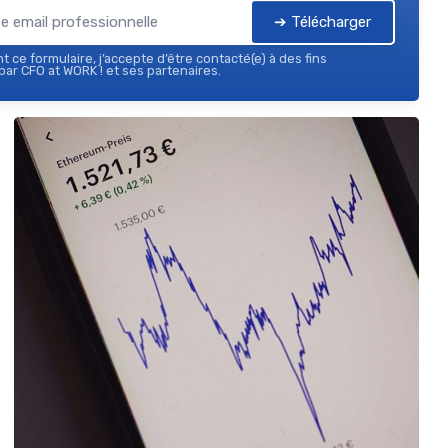
➔ Télécharger
 ce formulaire, j’accepte d’être contacté(e) à des fins
ar CFO at WORK ! et ses partenaires.