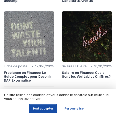
accompli
Candidats Avertis
•
•
Fiche de poste CFO & directions financières
12/06/2025
Salaire CFO & rémunération variable
10/01/2025
Freelance en Finance: Le
Salaire en Finance: Quels
Guide Complet pour Devenir
Sont les Véritables Chiffres?
DAF Externalisé
Ce site utilise des cookies et vous donne le contrôle sur ceux que
vous souhaitez activer
Les articles par date
Tout accepter
Personnaliser