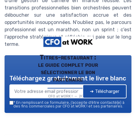
d'une gestion de carrière en finance réussie. Les
transitions professionnelles bien orchestrées peuvent
déboucher sur une satisfaction accrue et des
opportunités insoupçonnées. N'oubliez pas, le parcours
professionnel est un marathon, non un sprint ; c'est
l'approche stratégique et réfléchie qui paie sur le long
terme.
Titres-restaurant :
le guide complet pour
sélectionner le bon
Téléchargez gratuitement le livre blanc
partenaire
➔ Télécharger
CFO at WORK ! — 2026
*
En remplissant ce formulaire, j’accepte d’être contacté(e) à
des fins commerciales par CFO at WORK ! et ses partenaires.