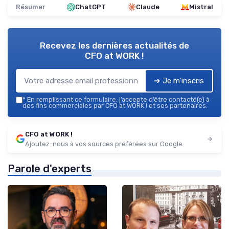
Résumer
ChatGPT
Claude
Mistral
Recevez les dernières actualités de
CFO at WORK !
➔ Je m'inscris
*
En remplissant ce formulaire, j’accepte d’être contacté(e) à
des fins commerciales par CFO at WORK ! et ses partenaires.
CFO at WORK !
Ajoutez-nous à vos sources préférées sur Google
Parole d'experts