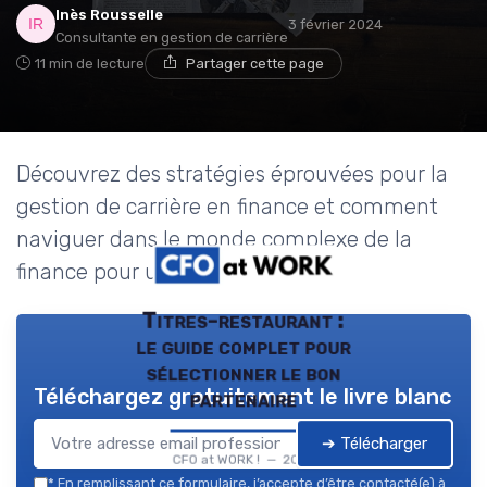
Inès Rousselle
3 février 2024
Consultante en gestion de carrière
11 min de lecture
Partager cette page
Découvrez des stratégies éprouvées pour la
gestion de carrière en finance et comment
naviguer dans le monde complexe de la
finance pour un succès durable.
Titres-restaurant :
le guide complet pour
sélectionner le bon
Téléchargez gratuitement le livre blanc
partenaire
➔ Télécharger
CFO at WORK ! — 2026
*
En remplissant ce formulaire, j’accepte d’être contacté(e) à