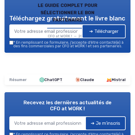
le guide complet pour
sélectionner le bon
Téléchargez gratuitement le livre blanc
partenaire
➔ Télécharger
CFO at WORK ! — 2026
*
En remplissant ce formulaire, j’accepte d’être contacté(e) à
des fins commerciales par CFO at WORK ! et ses partenaires.
Résumer
ChatGPT
Claude
Mistral
Recevez les dernières actualités de
CFO at WORK !
➔ Je m'inscris
*
En remplissant ce formulaire, j’accepte d’être contacté(e) à