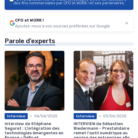
des fins commerciales par CFO at WORK ! et ses partenaires.
CFO at WORK !
Ajoutez-nous à vos sources préférées sur Google
Parole d'experts
•
•
04/04/2025
03/06/2025
Interview
Interview
Interview de Stéphane
INTERVIEW de Sébastien
Seguret : L'intégration des
Biedermann - Prestalidaire
technologies émergentes en
remet l'outil numérique au
finance - Défis et
service des entreprises afin