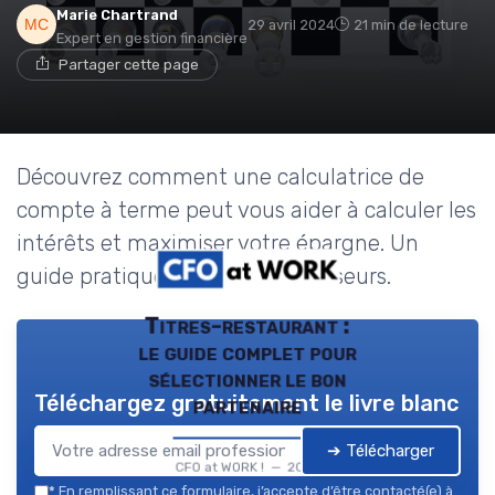
Marie Chartrand
29 avril 2024
21 min de lecture
Expert en gestion financière
Partager cette page
Découvrez comment une calculatrice de
compte à terme peut vous aider à calculer les
intérêts et maximiser votre épargne. Un
guide pratique pour les investisseurs.
Titres-restaurant :
le guide complet pour
sélectionner le bon
Téléchargez gratuitement le livre blanc
partenaire
➔ Télécharger
CFO at WORK ! — 2026
*
En remplissant ce formulaire, j’accepte d’être contacté(e) à