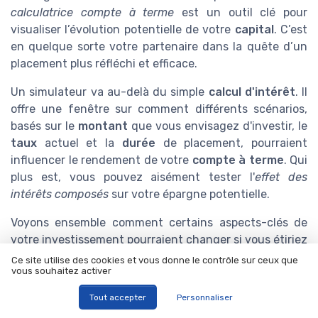
calculatrice compte à terme
est un outil clé pour
visualiser l’évolution potentielle de votre
capital
. C’est
en quelque sorte votre partenaire dans la quête d’un
placement plus réfléchi et efficace.
Un simulateur va au-delà du simple
calcul d'intérêt
. Il
offre une fenêtre sur comment différents scénarios,
basés sur le
montant
que vous envisagez d'investir, le
taux
actuel et la
durée
de placement, pourraient
influencer le rendement de votre
compte à terme
. Qui
plus est, vous pouvez aisément tester l'
effet des
intérêts composés
sur votre épargne potentielle.
Voyons ensemble comment certains aspects-clés de
votre investissement pourraient changer si vous étiriez
la
période
de quelques années, ou si vous décidiez
Ce site utilise des cookies et vous donne le contrôle sur ceux que
vous souhaitez activer
d'augmenter le
capital initial
. C'est également un
moyen efficace de visualiser l'impact d’un
taux
Tout accepter
Personnaliser
d'intérêt
progressif sur le
capital final
que vous