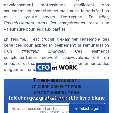
développement professionnel améliorent non
seulement les compétences mais aussi la satisfaction
et la loyauté envers l'entreprise. En effet,
l'
investissement dans les compétences
reste une
valeur sûre pour les deux parties.
En résumé, il est crucial d'examiner l'ensemble des
bénéfices pour apprécier pleinement la rémunération
d'un
directeur financier
. Ces éléments
complémentaires, souvent sous-évalués, ont un
impact direct sur le style de vie et la performance des
dirigeants financiers.
Titres-restaurant :
le guide complet pour
sélectionner le bon
Téléchargez gratuitement le livre blanc
partenaire
➔ Télécharger
CFO at WORK ! — 2026