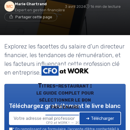
Marie Chartrand
3 avril 2024
16 min de lecture
Expert en gestion financière
Partager cette page
Explorez les facettes du salaire d'un directeur
financier, les tendances de rémunération, et
les facteurs influençant cette profession clé
en entreprise.
Titres-restaurant :
le guide complet pour
sélectionner le bon
Téléchargez gratuitement le livre blanc
partenaire
➔ Télécharger
CFO at WORK ! — 2026
*
En remplissant ce formulaire, j’accepte d’être contacté(e) à