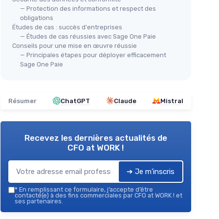
— Protection des informations et respect des
obligations
Études de cas : succès d'entreprises
— Études de cas réussies avec Sage One Paie
Conseils pour une mise en œuvre réussie
— Principales étapes pour déployer efficacement
Sage One Paie
Résumer
ChatGPT
Claude
Mistral
Recevez les dernières actualités de
CFO at WORK !
➔ Je m'inscris
*
En remplissant ce formulaire, j’accepte d’être
contacté(e) à des fins commerciales par CFO at WORK ! et
ses partenaires.