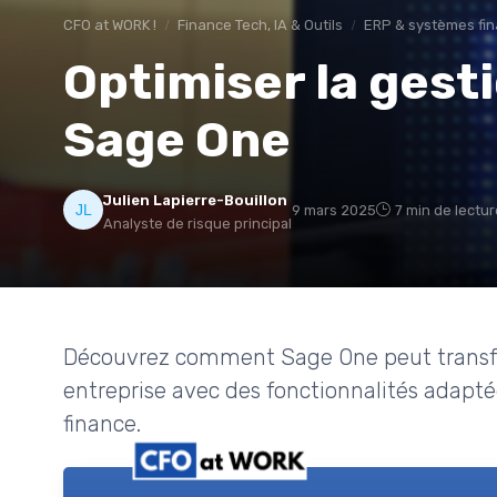
CFO at WORK !
Finance Tech, IA & Outils
ERP & systèmes fin
Optimiser la gesti
Sage One
Julien Lapierre-Bouillon
9 mars 2025
7 min de lectur
Analyste de risque principal
Découvrez comment Sage One peut transfor
entreprise avec des fonctionnalités adapté
finance.