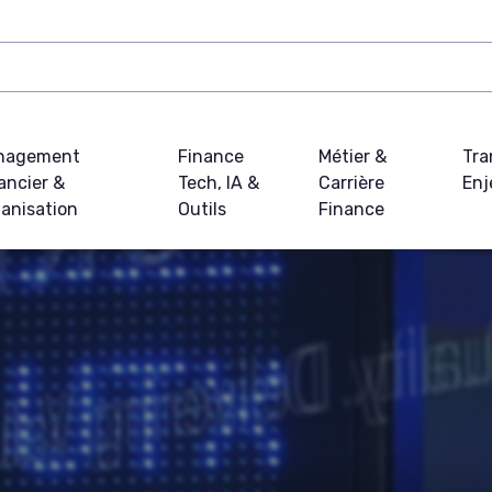
nagement
Finance
Métier &
Tra
ancier &
Tech, IA &
Carrière
Enj
anisation
Outils
Finance