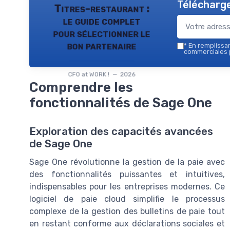
Télécharge
Titres-restaurant :
le guide complet
pour sélectionner le
bon partenaire
*
En remplissant
commerciales p
CFO at WORK ! — 2026
Comprendre les
fonctionnalités de Sage One
Exploration des capacités avancées
de Sage One
Sage One révolutionne la gestion de la paie avec
des fonctionnalités puissantes et intuitives,
indispensables pour les entreprises modernes. Ce
logiciel de paie cloud simplifie le processus
complexe de la gestion des bulletins de paie tout
en restant conforme aux déclarations sociales et