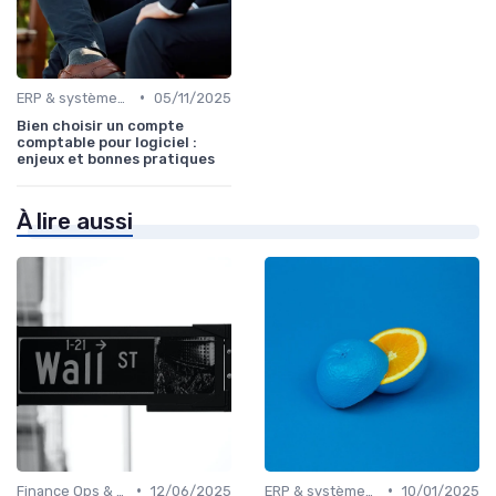
•
ERP & systèmes financiers
05/11/2025
Bien choisir un compte
comptable pour logiciel :
enjeux et bonnes pratiques
À lire aussi
•
•
Finance Ops & digitalisation
12/06/2025
ERP & systèmes financiers
10/01/2025