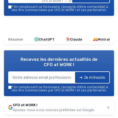
CFO at WORK ! — 2026
*
En remplissant ce formulaire, j’accepte d’être contacté(e) à
des fins commerciales par CFO at WORK ! et ses partenaires.
Résumer
ChatGPT
Claude
Mistral
Recevez les dernières actualités de
CFO at WORK !
➔ Je m'inscris
*
En remplissant ce formulaire, j’accepte d’être contacté(e) à
des fins commerciales par CFO at WORK ! et ses partenaires.
CFO at WORK !
Ajoutez-nous à vos sources préférées sur Google