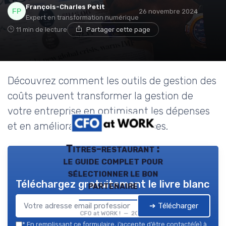
François-Charles Petit
26 novembre 2024
Expert en transformation numérique
11 min de lecture
Partager cette page
Découvrez comment les outils de gestion des
coûts peuvent transformer la gestion de
votre entreprise en optimisant les dépenses
et en améliorant les performances.
Titres-restaurant :
le guide complet pour
sélectionner le bon
Téléchargez gratuitement le livre blanc
partenaire
➔ Télécharger
CFO at WORK ! — 2026
*
En remplissant ce formulaire, j’accepte d’être contacté(e) à