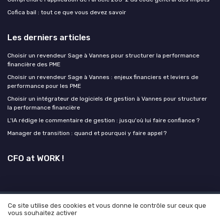
Cofica bail : tout ce que vous devez savoir
Les derniers articles
Choisir un revendeur Sage à Vannes pour structurer la performance
financière des PME
Choisir un revendeur Sage à Vannes : enjeux financiers et leviers de
performance pour les PME
Choisir un intégrateur de logiciels de gestion à Vannes pour structurer
la performance financière
L'IA rédige le commentaire de gestion : jusqu'où lui faire confiance ?
Manager de transition : quand et pourquoi y faire appel ?
CFO at WORK !
Ce site utilise des cookies et vous donne le contrôle sur ceux que
Mentions légales
Politique de confidentialité
Grande
vous souhaitez activer
enquête 2025 sur l' IA et les directions financières