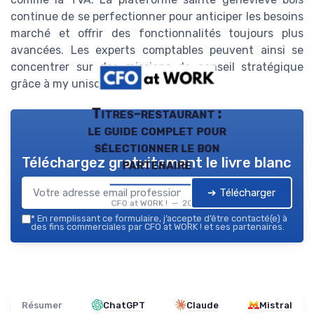
continue de se perfectionner pour anticiper les besoins
marché et offrir des fonctionnalités toujours plus
avancées. Les experts comptables peuvent ainsi se
concentrer sur des missions de conseil stratégique
grâce à my unisoft solution
Titres-restaurant :
le guide complet pour
sélectionner le bon
Téléchargez gratuitement le livre blanc
partenaire
➔ Télécharger
CFO at WORK ! — 2026
*
En remplissant ce formulaire, j’accepte d’être contacté(e) à
des fins commerciales par CFO at WORK ! et ses partenaires.
Résumer
ChatGPT
Claude
Mistral