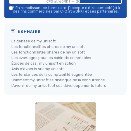
CFO at WORK ! — 2026
*
En remplissant ce formulaire, j’accepte d’être contacté(e) à
des fins commerciales par CFO at WORK ! et ses partenaires.
SOMMAIRE
La genèse de my unisoft
Les fonctionnalités phares de my unisoft
Les fonctionnalités phares de my unisoft
Les avantages pour les cabinets comptables
Études de cas : my unisoft en action
Avis d'experts sur my unisoft
Les tendances de la comptabilité augmentée
Comment my unisoft se distingue de la concurrence
L'avenir de my unisoft et ses développements futurs