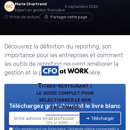
Marie Chartrand
5 septembre 2024
Expert en gestion financière
19 min de lecture
Partager cette page
Découvrez la définition du reporting, son
importance pour les entreprises et comment
les outils de reporting peuvent améliorer la
gestion et la performance financière.
Titres-restaurant :
le guide complet pour
sélectionner le bon
Téléchargez gratuitement le livre blanc
partenaire
➔ Télécharger
CFO at WORK ! — 2026
*
En remplissant ce formulaire, j’accepte d’être contacté(e) à