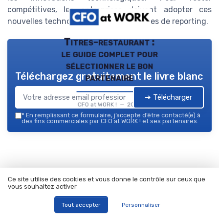
compétitives, les entreprises doivent adopter ces
nouvelles technologies et méthodologies de reporting.
Titres-restaurant :
le guide complet pour
sélectionner le bon
Téléchargez gratuitement le livre blanc
partenaire
➔ Télécharger
CFO at WORK ! — 2026
*
En remplissant ce formulaire, j’accepte d’être contacté(e) à
des fins commerciales par CFO at WORK ! et ses partenaires.
Résumer
ChatGPT
Claude
Mistral
Ce site utilise des cookies et vous donne le contrôle sur ceux que
vous souhaitez activer
Tout accepter
Personnaliser
Recevez les dernières actualités de