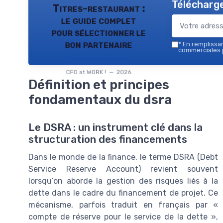
Télécharge
Titres-restaurant :
le guide complet
pour sélectionner le
bon partenaire
*
En remplissant
commerciales p
CFO at WORK ! — 2026
Définition et principes
fondamentaux du dsra
Le DSRA : un instrument clé dans la
structuration des financements
Dans le monde de la finance, le terme DSRA (Debt
Service Reserve Account) revient souvent
lorsqu’on aborde la gestion des risques liés à la
dette dans le cadre du financement de projet. Ce
mécanisme, parfois traduit en français par «
compte de réserve pour le service de la dette »,