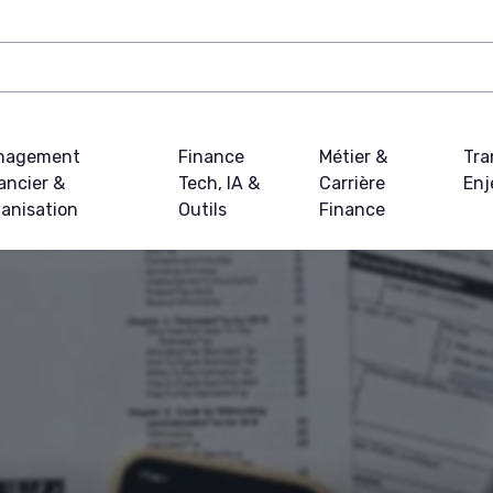
nagement
Finance
Métier &
Tra
ancier &
Tech, IA &
Carrière
Enj
anisation
Outils
Finance