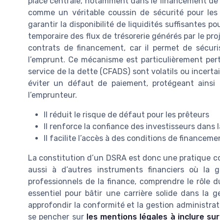
place centrale, notamment dans le financement de p
comme un véritable coussin de sécurité pour les 
garantir la disponibilité de liquidités suffisantes p
temporaire des flux de trésorerie générés par le pro
contrats de financement, car il permet de sécuri
l’emprunt. Ce mécanisme est particulièrement perti
service de la dette (CFADS) sont volatils ou incertai
éviter un défaut de paiement, protégeant ainsi l
l’emprunteur.
Il réduit le risque de défaut pour les prêteurs
Il renforce la confiance des investisseurs dans l
Il facilite l’accès à des conditions de finance
La constitution d’un DSRA est donc une pratique co
aussi à d’autres instruments financiers où la g
professionnels de la finance, comprendre le rôle du
essentiel pour bâtir une carrière solide dans la g
approfondir la conformité et la gestion administrat
se pencher sur
les mentions légales à inclure su