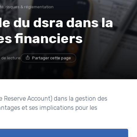
té, risques & réglementation
e du dsra dans la
es financiers
 de lecture
Partager cette page
e Reserve Account) dans la gestion des
ntages et ses implications pour les