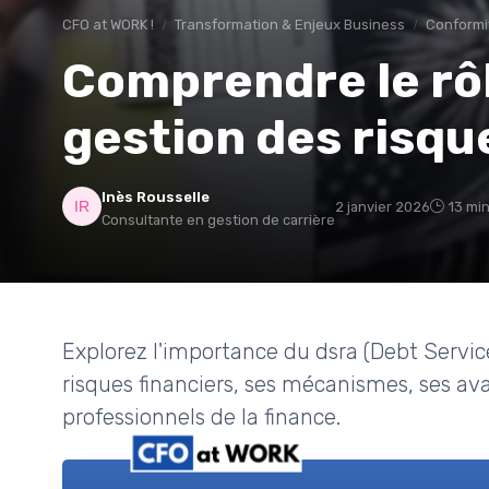
CFO at WORK !
Transformation & Enjeux Business
Conformi
Comprendre le rôl
gestion des risqu
Inès Rousselle
2 janvier 2026
13 min
Consultante en gestion de carrière
Explorez l'importance du dsra (Debt Servic
risques financiers, ses mécanismes, ses ava
professionnels de la finance.