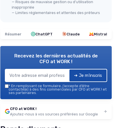
— Risques de mauvaise gestion ou d’utilisation
inappropriée
— Limites réglementaires et attentes des prêteurs
Résumer
ChatGPT
Claude
Mistral
Recevez les dernières actualités de
CFO at WORK !
➔ Je m'inscris
*
En remplissant ce formulaire, j’accepte d’être
contacté(e) à des fins commerciales par CFO at WORK ! et
ses partenaires.
CFO at WORK !
Ajoutez-nous à vos sources préférées sur Google