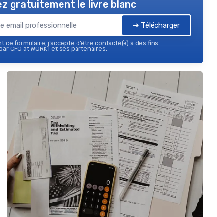
z gratuitement le livre blanc
➔ Télécharger
 ce formulaire, j’accepte d’être contacté(e) à des fins
ar CFO at WORK ! et ses partenaires.