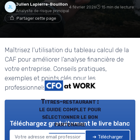
Julien Lapierre-Bouillon
4 février 2026
15 min de lecture
Analyste de risque principal
Partager cette page
Maîtrisez l'utilisation du tableau calcul de la
CAF pour améliorer l'analyse financière de
votre entreprise. Conseils pratiques,
exemples et points clés pour les
professionnels de la finance.
Titres-restaurant :
le guide complet pour
sélectionner le bon
Téléchargez gratuitement le livre blanc
partenaire
➔ Télécharger