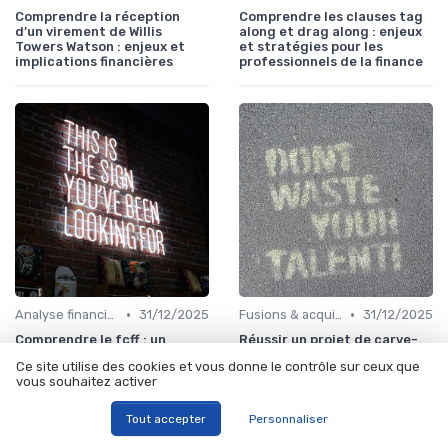
Comprendre la réception
Comprendre les clauses tag
d’un virement de Willis
along et drag along : enjeux
Towers Watson : enjeux et
et stratégies pour les
implications financières
professionnels de la finance
•
•
Analyse financière
31/12/2025
Fusions & acquisitions (M&A)
31/12/2025
Comprendre le fcff : un
Réussir un projet de carve-
indicateur clé pour l’analyse
out : enjeux et stratégies
Ce site utilise des cookies et vous donne le contrôle sur ceux que
financière avancée
pour les professionnels de la
vous souhaitez activer
finance
Tout accepter
Personnaliser