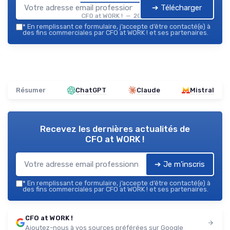
➔ Télécharger
CFO at WORK ! — 2026
*
En remplissant ce formulaire, j’accepte d’être contacté(e) à
des fins commerciales par CFO at WORK ! et ses partenaires.
Résumer
ChatGPT
Claude
Mistral
Recevez les dernières actualités de
CFO at WORK !
➔ Je m'inscris
*
En remplissant ce formulaire, j’accepte d’être contacté(e) à
des fins commerciales par CFO at WORK ! et ses partenaires.
CFO at WORK !
Ajoutez-nous à vos sources préférées sur Google