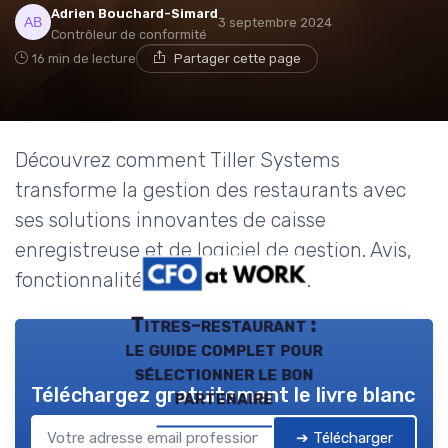
Adrien Bouchard-Simard
3 septembre 2024
Contrôleur de conformité
16 min de lecture
Partager cette page
Découvrez comment Tiller Systems
transforme la gestion des restaurants avec
ses solutions innovantes de caisse
enregistreuse et de logiciel de gestion. Avis,
fonctionnalités et études de cas.
Titres-restaurant :
le guide complet pour
sélectionner le bon
Téléchargez gratuitement le livre blanc
partenaire
➔ Télécharger