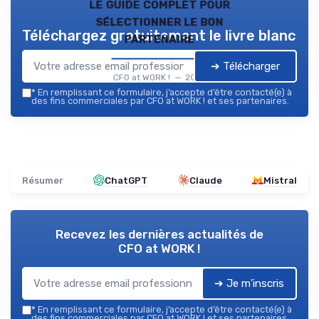
le guide complet pour
sélectionner le bon
Téléchargez gratuitement le livre blanc
partenaire
➔ Télécharger
CFO at WORK ! — 2026
*
En remplissant ce formulaire, j’accepte d’être contacté(e) à
des fins commerciales par CFO at WORK ! et ses partenaires.
Résumer
ChatGPT
Claude
Mistral
Recevez les dernières actualités de
CFO at WORK !
➔ Je m'inscris
*
En remplissant ce formulaire, j’accepte d’être contacté(e) à
des fins commerciales par CFO at WORK ! et ses partenaires.