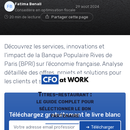
Fatima Benali
29 août 2024
Conseillère en optimisation fiscale
20 min de lecture
Partager cette page
Découvrez les services, innovations et
l'impact de la Banque Populaire Rives de
Paris (BPRI) sur l'économie française. Analyse
détaillée des offres, projets et solutions pour
les clients et sociétaires.
Titres-restaurant :
le guide complet pour
sélectionner le bon
Téléchargez gratuitement le livre blanc
partenaire
➔ Télécharger