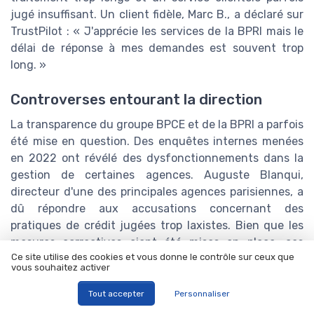
jugé insuffisant. Un client fidèle, Marc B., a déclaré sur
TrustPilot : « J'apprécie les services de la BPRI mais le
délai de réponse à mes demandes est souvent trop
long. »
Controverses entourant la direction
La transparence du groupe BPCE et de la BPRI a parfois
été mise en question. Des enquêtes internes menées
en 2022 ont révélé des dysfonctionnements dans la
gestion de certaines agences. Auguste Blanqui,
directeur d'une des principales agences parisiennes, a
dû répondre aux accusations concernant des
pratiques de crédit jugées trop laxistes. Bien que les
mesures correctives aient été mises en place, ces
Ce site utilise des cookies et vous donne le contrôle sur ceux que
affaires ont terni la réputation de la banque.
vous souhaitez activer
Environnement et développement
Tout accepter
Personnaliser
durable