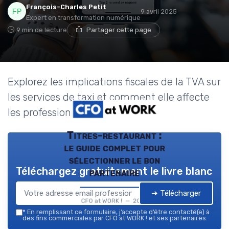
François-Charles Petit
9 avril 2025
Expert en transformation numérique
9 min de lecture
Partager cette page
Explorez les implications fiscales de la TVA sur
les services de taxi et comment elle affecte
les professionnels du secteur.
Titres-restaurant :
le guide complet pour
sélectionner le bon
Téléchargez gratuitement le livre blanc
partenaire
➔ Télécharger
CFO at WORK ! — 2026
*
En remplissant ce formulaire, j’accepte d’être contacté(e) à
des fins commerciales par CFO at WORK ! et ses partenaires.