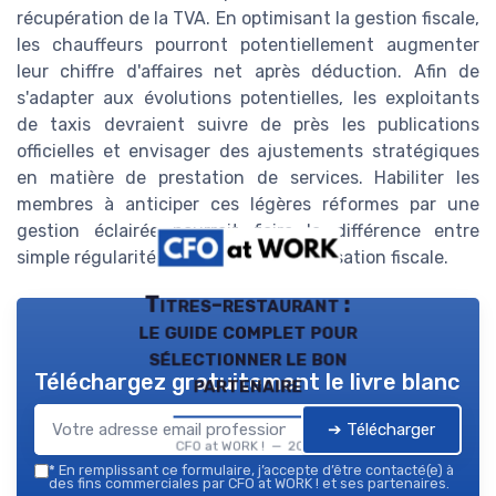
récupération de la TVA. En optimisant la gestion fiscale,
les chauffeurs pourront potentiellement augmenter
leur chiffre d'affaires net après déduction. Afin de
s'adapter aux évolutions potentielles, les exploitants
de taxis devraient suivre de près les publications
officielles et envisager des ajustements stratégiques
en matière de prestation de services. Habiliter les
membres à anticiper ces légères réformes par une
gestion éclairée pourrait faire la différence entre
simple régularité légale et vraie optimisation fiscale.
Titres-restaurant :
le guide complet pour
sélectionner le bon
Téléchargez gratuitement le livre blanc
partenaire
➔ Télécharger
CFO at WORK ! — 2026
*
En remplissant ce formulaire, j’accepte d’être contacté(e) à
des fins commerciales par CFO at WORK ! et ses partenaires.