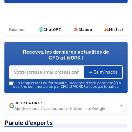
Résumer
ChatGPT
Claude
Mistral
Recevez les dernières actualités de
CFO at WORK !
➔ Je m'inscris
*
En remplissant ce formulaire, j’accepte d’être contacté(e) à
des fins commerciales par CFO at WORK ! et ses partenaires.
CFO at WORK !
Ajoutez-nous à vos sources préférées sur Google
Parole d'experts