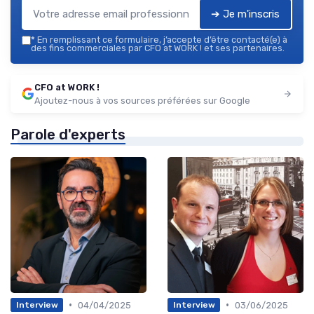
➔ Je m'inscris
*
En remplissant ce formulaire, j’accepte d’être contacté(e) à
des fins commerciales par CFO at WORK ! et ses partenaires.
CFO at WORK !
Ajoutez-nous à vos sources préférées sur Google
Parole d'experts
•
•
04/04/2025
03/06/2025
Interview
Interview