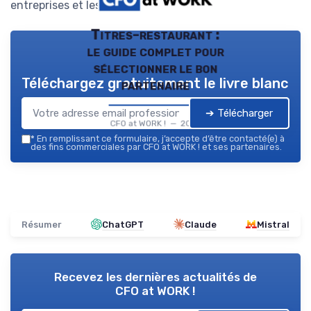
entreprises et les auto-entrepreneurs.
Titres-restaurant :
le guide complet pour
sélectionner le bon
Téléchargez gratuitement le livre blanc
partenaire
➔ Télécharger
CFO at WORK ! — 2026
*
En remplissant ce formulaire, j’accepte d’être contacté(e) à
des fins commerciales par CFO at WORK ! et ses partenaires.
Résumer
ChatGPT
Claude
Mistral
Recevez les dernières actualités de
CFO at WORK !