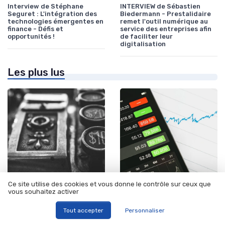
Interview de Stéphane
INTERVIEW de Sébastien
Seguret : L'intégration des
Biedermann - Prestalidaire
technologies émergentes en
remet l'outil numérique au
finance - Défis et
service des entreprises afin
opportunités !
de faciliter leur
digitalisation
Les plus lus
Ce site utilise des cookies et vous donne le contrôle sur ceux que
vous souhaitez activer
•
•
Conformité, risques & réglementation
12/06/2025
Conformité, risques & réglementation
12/06/2025
Compréhension de l'effectif
Comprendre l'application de
Tout accepter
Personnaliser
au sens de la cvae
l'article 283-2 du code
général des impôts