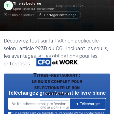
Thierry Leclercq
1 septembre 2024
Spécialiste du recrutement
18 min de lecture
Partager cette page
Découvrez tout sur la TVA non applicable
selon l'article 293B du CGI, incluant les seuils,
les avantages, et les obligations pour les
entreprises.
Titres-restaurant :
le guide complet pour
sélectionner le bon
Téléchargez gratuitement le livre blanc
partenaire
➔ Télécharger
CFO at WORK ! — 2026
*
En remplissant ce formulaire, j’accepte d’être contacté(e) à