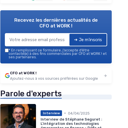
Recevez les dernières actualités de
CFO at WORK !
➔ Je m'inscris
*
En remplissant ce formulaire, j’accepte d’être
contacté(e) à des fins commerciales par CFO at WORK ! et
ses partenaires.
CFO at WORK !
Ajoutez-nous à vos sources préférées sur Google
Parole d'experts
•
04/04/2025
Interview
Interview de Stéphane Seguret :
L'intégration des technologies
émergentes en finance - Défis et