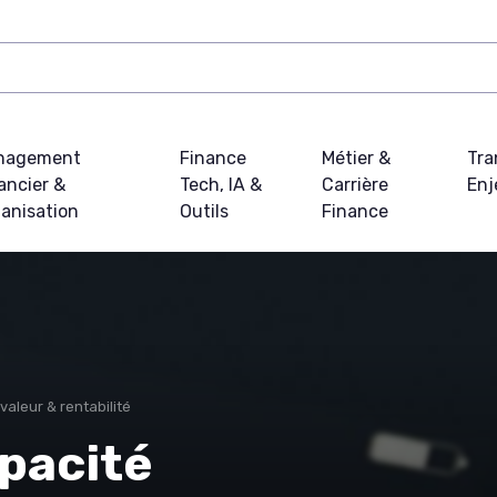
nagement
Finance
Métier &
Tra
ancier &
Tech, IA &
Carrière
Enj
anisation
Outils
Finance
valeur & rentabilité
pacité