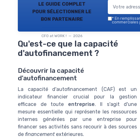
le guide complet
pour sélectionner le
bon partenaire
*
En remplissant
commerciales p
CFO at WORK ! — 2026
Qu'est-ce que la capacité
d'autofinancement ?
Découvrir la capacité
d'autofinancement
La capacité d'autofinancement (CAF) est un
indicateur financier crucial pour la gestion
efficace de toute
entreprise
. Il s'agit d'une
mesure essentielle qui représente les ressources
internes générées par une entreprise pour
financer ses activités sans recourir à des sources
de
financement
extérieures.