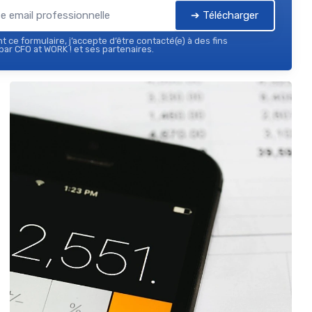
➔ Télécharger
 ce formulaire, j’accepte d’être contacté(e) à des fins
ar CFO at WORK ! et ses partenaires.