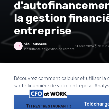
d'autofinancemen
la gestion financi
entreprise
Inès Rousselle
31 août 2024
18 min 
Consultante en gestion de carrière
Découvrez comment calculer et utiliser la 
santé financière de votre entreprise. Anal
Télécharge
Titres-restaurant :