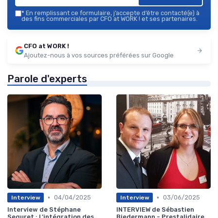
*
En remplissant ce formulaire, j’accepte d’être contacté(e) à
des fins commerciales par CFO at WORK ! et ses partenaires.
CFO at WORK !
Ajoutez-nous à vos sources préférées sur Google
Parole d'experts
•
•
04/04/2025
03/06/2025
Interview
Interview
Interview de Stéphane
INTERVIEW de Sébastien
Seguret : L'intégration des
Biedermann - Prestalidaire