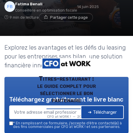
Fatima Benali
14 juin 2025
Conseillère en optimisation fiscale
9 min de lecture
Partager cette page
Explorez les avantages et les défis du leasing
pour les entreprises sans bilan, une solution
financière innovante.
Titres-restaurant :
le guide complet pour
sélectionner le bon
Téléchargez gratuitement le livre blanc
partenaire
➔ Télécharger
CFO at WORK ! — 2026
*
En remplissant ce formulaire, j’accepte d’être contacté(e) à
des fins commerciales par CFO at WORK ! et ses partenaires.