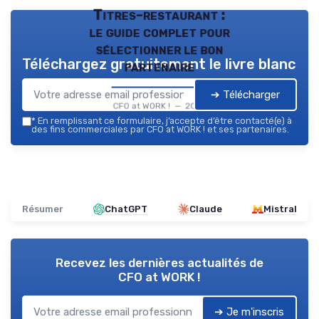
Titres-restaurant :
le guide complet pour
sélectionner le bon
Téléchargez gratuitement le livre blanc
partenaire
➔ Télécharger
CFO at WORK ! — 2026
*
En remplissant ce formulaire, j’accepte d’être contacté(e) à
des fins commerciales par CFO at WORK ! et ses partenaires.
Résumer
ChatGPT
Claude
Mistral
Recevez les dernières actualités de
CFO at WORK !
➔ Je m'inscris