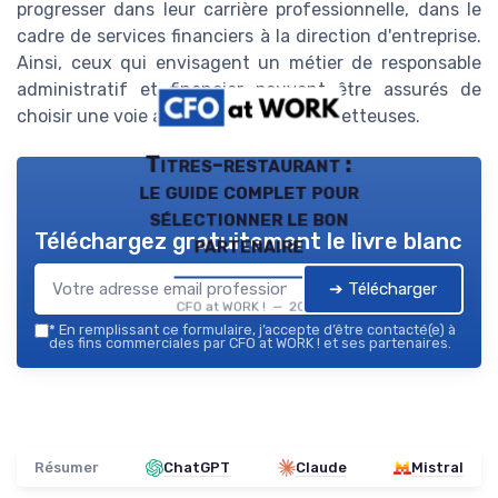
progresser dans leur carrière professionnelle, dans le
cadre de services financiers à la direction d'entreprise.
Ainsi, ceux qui envisagent un métier de responsable
administratif et financier peuvent être assurés de
choisir une voie aux perspectives prometteuses.
Titres-restaurant :
le guide complet pour
sélectionner le bon
Téléchargez gratuitement le livre blanc
partenaire
➔ Télécharger
CFO at WORK ! — 2026
*
En remplissant ce formulaire, j’accepte d’être contacté(e) à
des fins commerciales par CFO at WORK ! et ses partenaires.
Résumer
ChatGPT
Claude
Mistral