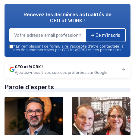
Recevez les dernières actualités de
CFO at WORK !
➔ Je m'inscris
*
En remplissant ce formulaire, j’accepte d’être contacté(e) à
des fins commerciales par CFO at WORK ! et ses partenaires.
CFO at WORK !
Ajoutez-nous à vos sources préférées sur Google
Parole d'experts