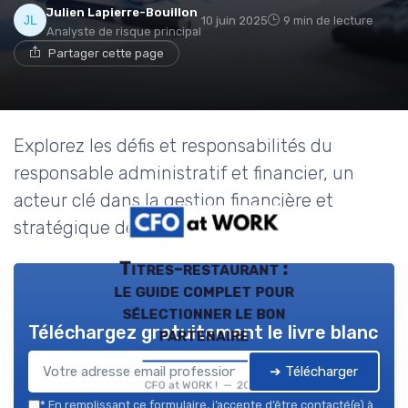
Julien Lapierre-Bouillon
10 juin 2025
9 min de lecture
Analyste de risque principal
Partager cette page
Explorez les défis et responsabilités du
responsable administratif et financier, un
acteur clé dans la gestion financière et
stratégique des entreprises.
Titres-restaurant :
le guide complet pour
sélectionner le bon
Téléchargez gratuitement le livre blanc
partenaire
➔ Télécharger
CFO at WORK ! — 2026
*
En remplissant ce formulaire, j’accepte d’être contacté(e) à