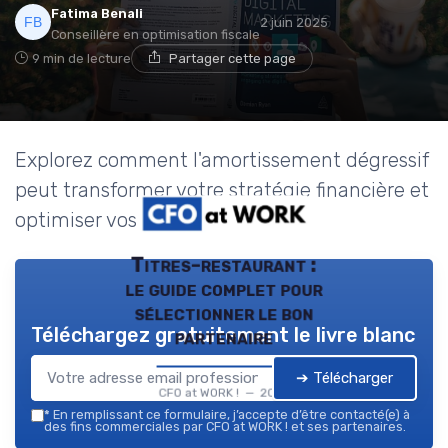
Fatima Benali
2 juin 2025
Conseillère en optimisation fiscale
9 min de lecture
Partager cette page
Explorez comment l'amortissement dégressif
peut transformer votre stratégie financière et
optimiser vos investissements.
Titres-restaurant :
le guide complet pour
sélectionner le bon
Téléchargez gratuitement le livre blanc
partenaire
➔ Télécharger
CFO at WORK ! — 2026
*
En remplissant ce formulaire, j’accepte d’être contacté(e) à
des fins commerciales par CFO at WORK ! et ses partenaires.