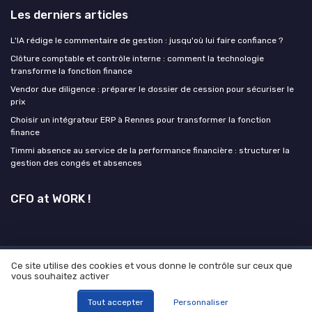
Les derniers articles
L'IA rédige le commentaire de gestion : jusqu'où lui faire confiance ?
Clôture comptable et contrôle interne : comment la technologie
transforme la fonction finance
Vendor due diligence : préparer le dossier de cession pour sécuriser le
prix
Choisir un intégrateur ERP à Rennes pour transformer la fonction
finance
Timmi absence au service de la performance financière : structurer la
gestion des congés et absences
CFO at WORK !
Ce site utilise des cookies et vous donne le contrôle sur ceux que
Mentions légales
Politique de confidentialité
Grande
vous souhaitez activer
enquête 2025 sur l' IA et les directions financières
© CFO at WORK ! 2026
Tout accepter
Personnaliser