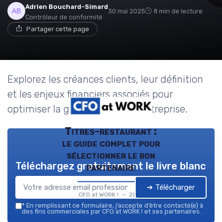
Adrien Bouchard-Simard
30 mai 2025
8 min de lecture
Contrôleur de conformité
Partager cette page
Explorez les créances clients, leur définition
et les enjeux financiers associés pour
optimiser la gestion de votre entreprise.
Titres-restaurant :
le guide complet pour
sélectionner le bon
Téléchargez gratuitement le livre blanc
partenaire
➔ Télécharger
CFO at WORK ! — 2026
*
En remplissant ce formulaire, j’accepte d’être contacté(e) à
des fins commerciales par CFO at WORK ! et ses partenaires.