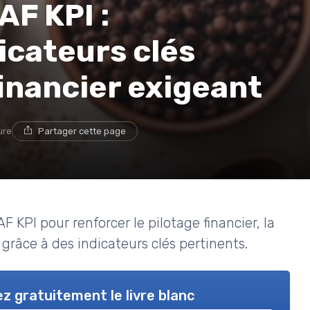
AF KPI :
icateurs clés
financier exigeant
ure
Partager cette page
KPI pour renforcer le pilotage financier, la
 grâce à des indicateurs clés pertinents.
z gratuitement le livre blanc