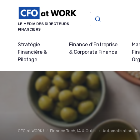
Panneau de gestion des cookies
LE MÉDIA DES DIRECTEURS
FINANCIERS
Stratégie
Finance d’Entreprise
Ma
Financière &
& Corporate Finance
Fin
Pilotage
Org
CFO at WORK !
Finance Tech, IA & Outils
Automatisation des