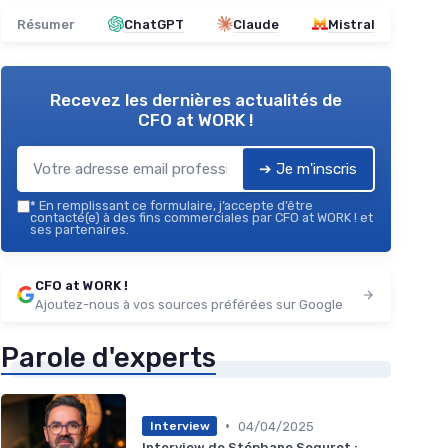
Résumer
ChatGPT
Claude
Mistral
Recevez les dernières actualités de
CFO at WORK !
➔ Je m'inscris
*
En remplissant ce formulaire, j’accepte d’être
contacté(e) à des fins commerciales par CFO at WORK ! et
ses partenaires.
CFO at WORK !
Ajoutez-nous à vos sources préférées sur Google
Parole d'experts
•
04/04/2025
Interview
Interview de Stéphane Seguret :