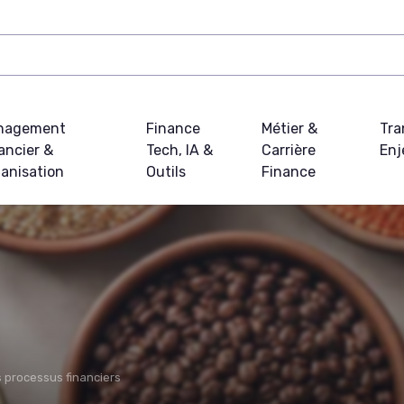
nagement
Finance
Métier &
Tra
ancier &
Tech, IA &
Carrière
Enj
anisation
Outils
Finance
 processus financiers