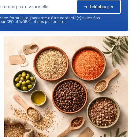
➔ Télécharger
 ce formulaire, j’accepte d’être contacté(e) à des fins
ar CFO at WORK ! et ses partenaires.