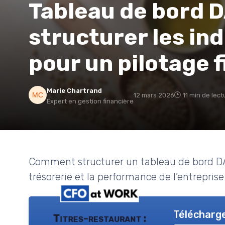
Tableau de bord D
structurer les ind
pour un pilotage 
Marie Chartrand
12 mars 2026
11 min de lect
Expert en gestion financière
Comment structurer un tableau de bord DAF 
trésorerie et la performance de l’entreprise
Télécharge
Titres-restaurant :