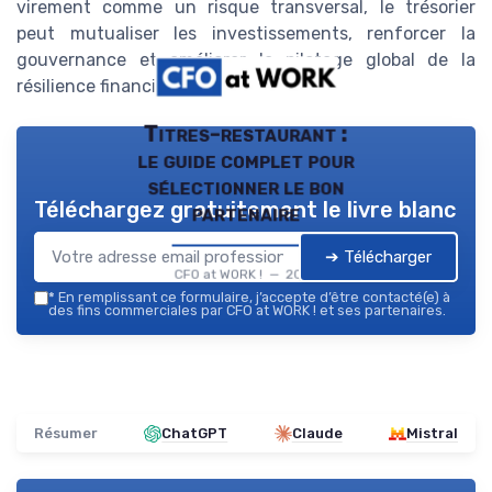
virement comme un risque transversal, le trésorier
peut mutualiser les investissements, renforcer la
gouvernance et améliorer le pilotage global de la
résilience financière de l’entreprise.
Titres-restaurant :
le guide complet pour
sélectionner le bon
Téléchargez gratuitement le livre blanc
partenaire
➔ Télécharger
CFO at WORK ! — 2026
*
En remplissant ce formulaire, j’accepte d’être contacté(e) à
des fins commerciales par CFO at WORK ! et ses partenaires.
Résumer
ChatGPT
Claude
Mistral