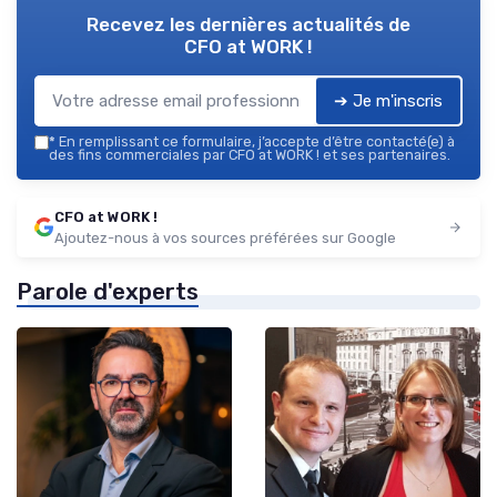
Recevez les dernières actualités de
CFO at WORK !
➔ Je m'inscris
*
En remplissant ce formulaire, j’accepte d’être contacté(e) à
des fins commerciales par CFO at WORK ! et ses partenaires.
CFO at WORK !
Ajoutez-nous à vos sources préférées sur Google
Parole d'experts