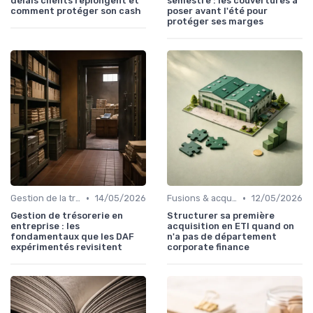
délais clients replongent et
semestre : les couvertures à
comment protéger son cash
poser avant l'été pour
protéger ses marges
•
•
Gestion de la trésorerie & cash management
14/05/2026
Fusions & acquisitions (M&A)
12/05/2026
Gestion de trésorerie en
Structurer sa première
entreprise : les
acquisition en ETI quand on
fondamentaux que les DAF
n'a pas de département
expérimentés revisitent
corporate finance