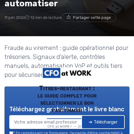
automatiser
11 juin 2026
12 min de lecture
Partager cette page
Fraude au virement : guide opérationnel pour
trésoriers. Signaux d’alerte, contrôles
manuels, automatisation VoP et outils tiers
pour sécuriser les paiements.
Titres-restaurant :
le guide complet pour
sélectionner le bon
Téléchargez gratuitement le livre blanc
partenaire
➔ Télécharger
CFO at WORK ! — 2026
*
En remplissant ce formulaire, j’accepte d’être contacté(e) à