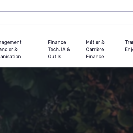
nagement
Finance
Métier &
Tra
ancier &
Tech, IA &
Carrière
Enj
anisation
Outils
Finance