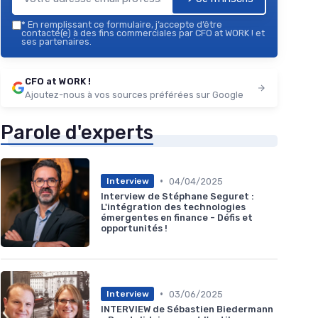
*
En remplissant ce formulaire, j’accepte d’être
contacté(e) à des fins commerciales par CFO at WORK ! et
ses partenaires.
CFO at WORK !
Ajoutez-nous à vos sources préférées sur Google
Parole d'experts
•
04/04/2025
Interview
Interview de Stéphane Seguret :
L'intégration des technologies
émergentes en finance - Défis et
opportunités !
•
03/06/2025
Interview
INTERVIEW de Sébastien Biedermann