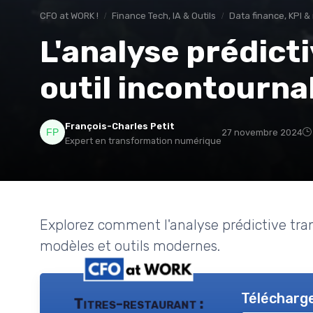
CFO at WORK !
Finance Tech, IA & Outils
Data finance, KPI &
L'analyse prédicti
outil incontourna
François-Charles Petit
27 novembre 2024
Expert en transformation numérique
Explorez comment l'analyse prédictive tra
modèles et outils modernes.
Télécharge
Titres-restaurant :